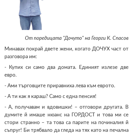
От поредицата "Дочуто" на Георги К. Спасов
Минавах покрай двете жени, когато ДОЧУХ част от
разговора им:
- Купих си само два домата. Единият излезе две
евро.
- Ами търговците приравниха лева към еврото.
- А ти как я караш? Само с една пенсия!
- А, получавам и вдовишки! – отговори другата. В
думите й имаше нюанс на ГОРДОСТ и това ми се
стори странно – та това са парите на починалия й
съпруг! Би трябвало да гледа на тях като на печална