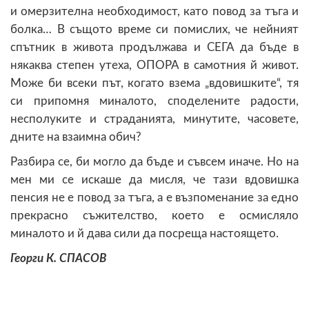
и омерзителна необходимост, като повод за тъга и
болка… В същото време си помислих, че нейният
спътник в живота продължава и СЕГА да бъде в
някаква степен утеха, ОПОРА в самотния й живот.
Може би всеки път, когато взема „вдовишките“, тя
си припомня миналото, споделените радости,
несполуките и страданията, минутите, часовете,
дните на взаимна обич?
Разбира се, би могло да бъде и съвсем иначе. Но на
мен ми се искаше да мисля, че тази вдовишка
пенсия не е повод за тъга, а e възпоменание за едно
прекрасно съжителство, което е осмисляло
миналото и й дава сили да посреща настоящето.
Георги К. СПАСОВ