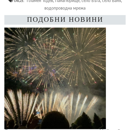
TAGS:
Пламен Тодев
,
Панагюрище
,
село Бъта
,
село Баня
,
водопроводна мрежа
ПОДОБНИ НОВИНИ