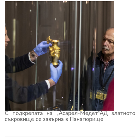
С подкрепата на „Асарел-Медет“АД златното
съкровище се завърна в Панагюрище