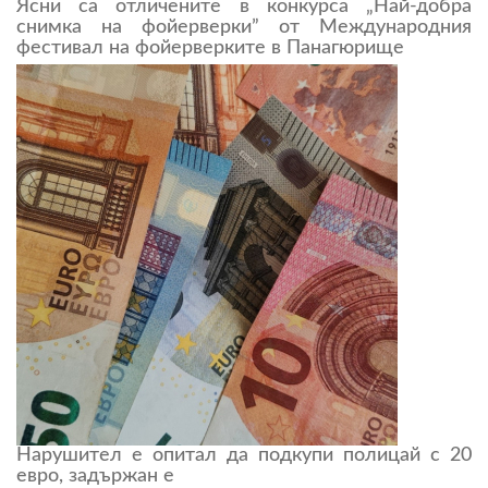
Ясни са отличените в конкурса „Най-добра
снимка на фойерверки” от Международния
фестивал на фойерверките в Панагюрище
Нарушител е опитал да подкупи полицай с 20
евро, задържан е