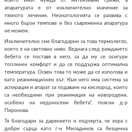
които имат нужда от интензивни грижи, а
апаратурата е от изключително значение за
тяхното лечение. Неонатологията се развива с
много бързи темпове и без съвременна апаратура
не можем.
Изключително сме благодарни за това термолегло,
което е на световно ниво. Веднага след раждането
бебето се поставя в него, за да му се осигури
топлинен комфорт и да се поддържа оптимална
температура. Освен това то може да се използва и
като реанимационен кът. Към него има система за
аспирация и апарат за подаване на кислород, които
са необходими при реанимация на новородени,
особено на недоносени бебета“, поясни д-р
Пиронова.
Тя благодари за дарението и подчерта, че хора с
добри сърца като г-н Миладинов са безценна