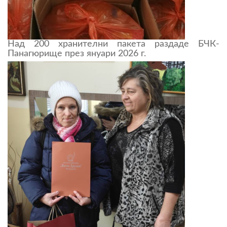
Над 200 хранителни пакета раздаде БЧК-
Панагюрище през януари 2026 г.