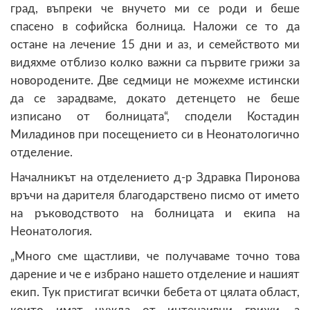
град, въпреки че внучето ми се роди и беше
спасено в софийска болница. Наложи се то да
остане на лечение 15 дни и аз, и семейството ми
видяхме отблизо колко важни са първите грижи за
новородените. Две седмици не можехме истински
да се зарадваме, докато детенцето не беше
изписано от болницата“, сподели Костадин
Миладинов при посещението си в Неонатологично
отделение.
Началникът на отделението д-р Здравка Пиронова
връчи на дарителя благодарствено писмо от името
на ръководството на болницата и екипа на
Неонатология.
„Много сме щастливи, че получаваме точно това
дарение и че е избрано нашето отделение и нашият
екип. Тук пристигат всички бебета от цялата област,