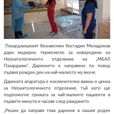
Пазарджишкият бизнвесмен Костадин Миладинов
дари модерно термолегло за новородени на
Неонатологичното отделение на „МБАЛ
Пазарджик“. Дарението е направено по повод
първия рожден ден на най-малкото му внуче.
Дарената апаратура е изключително важна и ценна
за Неонатологичното отделение, тъй като ще
подпомогне грижата за най-малките пациенти в
първите минути и часове след раждането.
„Реших да направя това дарение в нашия роден