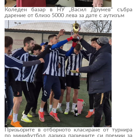
Коледен базар в НУ „Васил Друмев“ събра
дарение от близо 5000 лева за дате с аутизъм
Призьорите в отборното класиране от турнира
по минифутбол дариха паричните си премии за