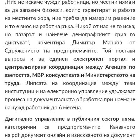
„Ние не искаме чужди работници, но местни няма и
за да запазим бизнеси, които гарантират и работа
на местните хора, ние трябва да намерим решение
и то е внос на работна ръка. Никой от нас не го иска,
но пазарът и най-вече демографският срив го
диктуват“, коментира Димитър Марков от
Сдружението на предприемачите. Той постави
въпроса и за
единен електронен портал и
централизирана координация между Агенция по
заетостта, МВР, консулствата и Министерството на
труда
. Липсата на координация между тези
институции и на електронно управление удължават
процеса на документалната обработка при наемане
на чужд работник до 6 месеца.
Дигитално управление в публичния сектор няма
,
категорични са предприемачите. Качването
на pdf документ онлайн и изискването на документ