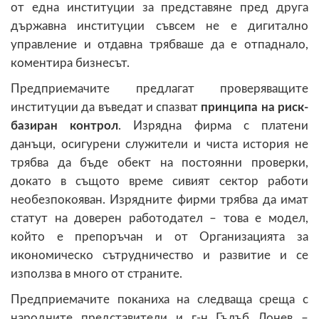
от една институции за представяне пред друга
държавна институции съвсем не е дигитално
управление и отдавна трябваше да е отпаднало,
коментира бизнесът.
Предприемачите предлагат проверяващите
институции да въведат и спазват
принципа на риск-
базиран контрол
. Изрядна фирма с платени
данъци, осигурени служители и чиста история не
трябва да бъде обект на постоянни проверки,
докато в същото време сивият сектор работи
необезпокояван. Изрядните фирми трябва да имат
статут на доверен работодател – това е модел,
който е препоръчан и от Организацията за
икономическо сътрудничество и развитие и се
използва в много от страните.
Предприемачите поканиха на следваща среща с
народните представители и г-н Гълъб Донев –