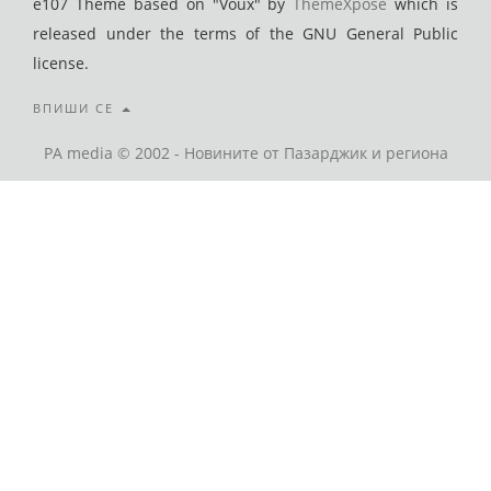
e107 Theme based on "Voux" by
ThemeXpose
which is
released under the terms of the GNU General Public
license.
ВПИШИ СЕ
PA media © 2002 - Новините от Пазарджик и региона