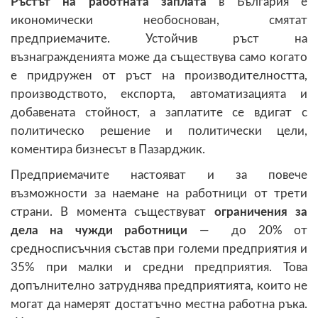
Ръстът на работната заплата
в България е
икономически необоснован, смятат
предприемачите. Устойчив ръст на
възнагражденията може да съществува само когато
е придружен от ръст на производителността,
производството, експорта, автоматизацията и
добавената стойност, а заплатите се вдигат с
политическо решение и политически цели,
коментира бизнесът в Пазарджик.
Предприемачите настояват и за повече
възможности за наемане на работници от трети
страни. В момента съществуват
ограничения за
дела на чужди работници
— до 20% от
средносписъчния състав при големи предприятия и
35% при малки и средни предприятия. Това
допълнително затруднява предприятията, които не
могат да намерят достатъчно местна работна ръка.