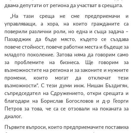
двама депутати от региона да участват в срещата.
„На тази среща не сме предприемачи и
управляващи, а хора, на които гражданите са
поверили различни роли, но една и съща задача –
Пазарджик да бъде място, където се създава
повече стойност, повече работни места и бъдеще за
младото поколение. Затова няма да говорим само
за проблемите на бизнеса. Ще говорим за
възможностите на региона и за законите и нужните
промени, които могат да отключат тези
възможности“. С тези думи инж. Нишан Бъздигян,
съпредседател на Сдружението, откри срещата и
благодари на Борислав Богословов и д-р Георги
Петров за това, че са се отзовали на поканата за
диалог.
Първите въпроси, които предприемачите поставиха