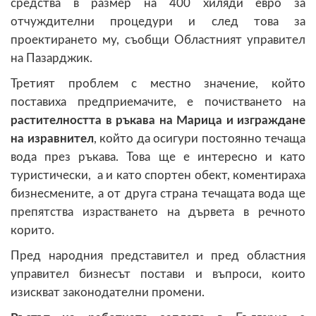
средства в размер на 400 хиляди евро за
отчуждителни процедури и след това за
проектирането му, съобщи Областният управител
на Пазарджик.
Третият проблем с местно значение, който
поставиха предприемачите, е почистването на
растителността в ръкава на Марица и изграждане
на изравнител
, който да осигури постоянно течаща
вода през ръкава. Това ще е интересно и като
туристически, а и като спортен обект, коментираха
бизнесмените, а от друга страна течащата вода ще
препятства израстването на дървета в речното
корито.
Пред народния представител и пред областния
управител бизнесът постави и въпроси, които
изискват законодателни промени.