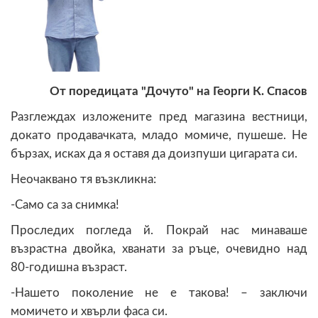
От поредицата "Дочуто" на Георги К. Спасов
Разглеждах изложените пред магазина вестници,
докато продавачката, младо момиче, пушеше. Не
бързах, исках да я оставя да доизпуши цигарата си.
Неочаквано тя възкликна:
-Само са за снимка!
Проследих погледа й. Покрай нас минаваше
възрастна двойка, хванати за ръце, очевидно над
80-годишна възраст.
-Нашето поколение не е такова! – заключи
момичето и хвърли фаса си.