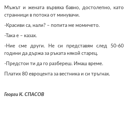
Мъжът и жената вървяха бавно, достолепно, като
странници в потока от минувачи.
-Красиви са, нали? – попита ме момичето.
-Така е – казах.
-Ние сме други. Не си представям след 50-60
години да държа за ръката някой старец.
-Предстои ти да го разбереш. Имаш време.
Платих 80 евроцента за вестника и си тръгнах.
Георги К. СПАСОВ