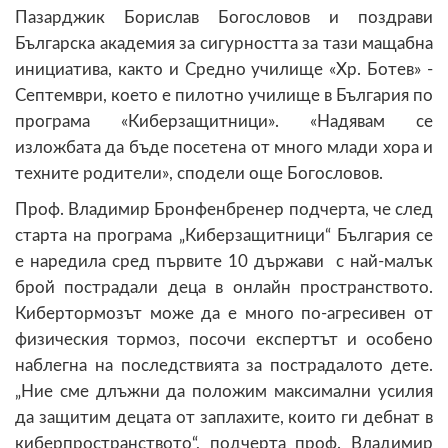
Пазарджик Борислав Богословов и поздрави
Българска академия за сигурността за тази мащабна
инициатива, както и Средно училище «Хр. Ботев» -
Септември, което е пилотно училище в България по
програма «Киберзащитници». «Надявам се
изложбата да бъде посетена от много млади хора и
техните родители», сподели още Богословов.
Проф. Владимир Бронфенбренер подчерта, че след
старта на програма „Киберзащитници“ България се
е наредила сред първите 10 държави с най-малък
брой пострадали деца в онлайн пространството.
Кибертормозът може да е много по-агресивен от
физическия тормоз, посочи експертът и особено
наблегна на последствията за пострадалото дете.
„Ние сме длъжни да положим максимални усилия
да защитим децата от заплахите, които ги дебнат в
киберпространството“, подчерта проф. Владимир