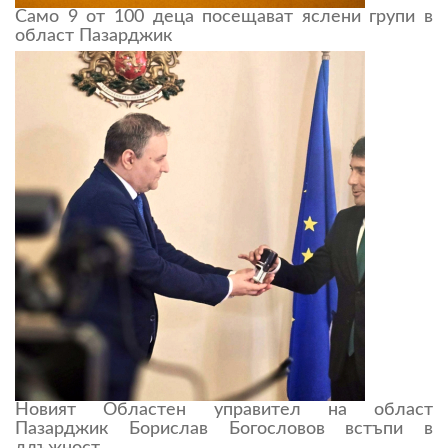
Само 9 от 100 деца посещават яслени групи в
област Пазарджик
Новият Областен управител на област
Пазарджик Борислав Богословов встъпи в