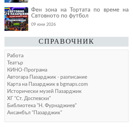
Фен зона на Тортата по време на
Свтовното по футбол
09 юни 2026
СПРАВОЧНИК
Работа
Театър
КИНО-Програма
Автогара Пазарджик - разписание
Карта на Пазарджик в
bgmaps.com
Исторически музей Пазарджик
ХГ "Ст. Доспевски"
Библиотека "Н. Фурнаджиев"
Ансамбъл "Пазарджик"