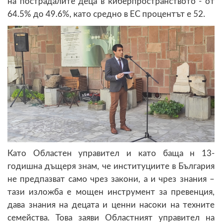
на пострадалите деца в киберпространството - от
64.5% до 49.6%, като средно в ЕС процентът е 52.
Като Областен управител и като баща н 13-
годишна дъщеря знам, че институциите в България
не предпазват само чрез закони, а и чрез знания –
тази изложба е мощен инструмент за превенция,
дава знания на децата и ценни насоки на техните
семейства. Това заяви Областният управител на