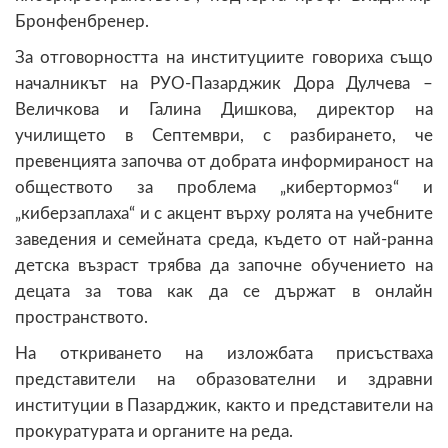
Бронфенбренер.
За отговорността на институциите говориха също
началникът на РУО-Пазарджик Дора Дулчева –
Величкова и Галина Дишкова, директор на
училището в Септември, с разбирането, че
превенцията започва от добрата информираност на
обществото за проблема „кибертормоз“ и
„киберзаплаха“ и с акцент върху ролята на учебните
заведения и семейната среда, където от най-ранна
детска възраст трябва да започне обучението на
децата за това как да се държат в онлайн
пространството.
На откриването на изложбата присъстваха
представители на образователни и здравни
институции в Пазарджик, както и представители на
прокуратурата и органите на реда.