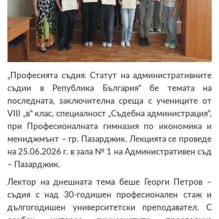
„Професията съдия. Статут на административните
съдии в Република България“ бе темата на
последната, заключителна среща с учениците от
VIII „в“ клас, специалност „Съдебна администрация“,
при Професионалната гимназия по икономика и
мениджмънт – гр. Пазарджик. Лекцията се проведе
на 25.06.2026 г. в зала № 1 на Административен съд
– Пазарджик.
Лектор на днешната тема беше Георги Петров –
съдия с над 30-годишен професионален стаж и
дългогодишен университетски преподавател. С