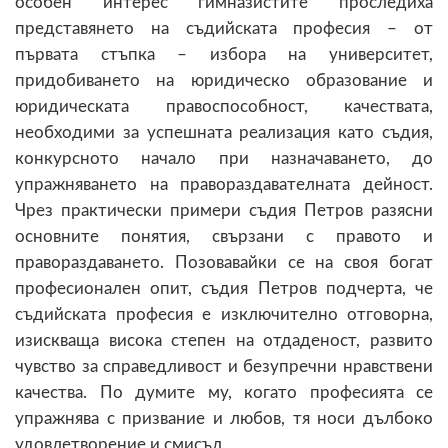
особен интерес гимназистите проследиха
представянето на съдийската професия – от
първата стъпка – избора на университет,
придобиването на юридическо образование и
юридическата правоспособност, качествата,
необходими за успешната реализация като съдия,
конкурсното начало при назначаването, до
упражняването на правораздавателната дейност.
Чрез практически примери съдия Петров разясни
основните понятия, свързани с правото и
правораздаването. Позовавайки се на своя богат
професионален опит, съдия Петров подчерта, че
съдийската професия е изключително отговорна,
изискваща висока степен на отдаденост, развито
чувство за справедливост и безупречни нравствени
качества. По думите му, когато професията се
упражнява с призвание и любов, тя носи дълбоко
удовлетворение и смисъл.