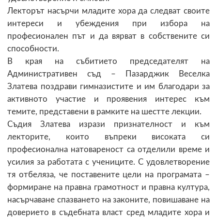
Лекторът насърчи младите хора да следват своите
интереси и убеждения при избора на
професионален път и да вярват в собствените си
способности.
В края на събитието председателят на
Административен съд – Пазарджик Веселка
Златева поздрави гимназистите и им благодари за
активното участие и проявения интерес към
темите, представени в рамките на шестте лекции.
Съдия Златева изрази признателност и към
лекторите, които въпреки високата си
професионална натовареност са отделили време и
усилия за работата с учениците. С удовлетворение
тя отбеляза, че поставените цели на програмата –
формиране на правна грамотност и правна култура,
насърчаване спазването на законите, повишаване на
доверието в съдебната власт сред младите хора и