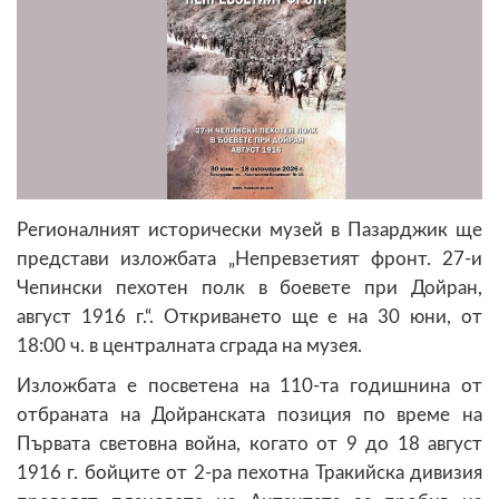
Регионалният исторически музей в Пазарджик ще
представи изложбата „Непревзетият фронт. 27-и
Чепински пехотен полк в боевете при Дойран,
август 1916 г.“. Откриването ще е на 30 юни, от
18:00 ч. в централната сграда на музея.
Изложбата е посветена на 110-та годишнина от
отбраната на Дойранската позиция по време на
Първата световна война, когато от 9 до 18 август
1916 г. бойците от 2-ра пехотна Тракийска дивизия