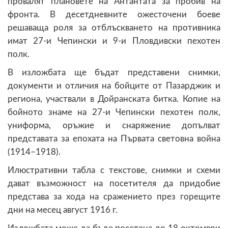
провалят плановете на Антантата за пробив на
фронта. В десетдневните ожесточени боеве
решаваща роля за отблъскването на противника
имат 27-и Чепински и 9-и Пловдивски пехотен
полк.
В изложбата ще бъдат представени снимки,
документи и отличия на бойците от Пазарджик и
региона, участвали в Дойранската битка. Копие на
бойното знаме на 27-и Чепински пехотен полк,
униформа, оръжие и снаряжение допълват
представата за епохата на Първата световна война
(1914–1918).
Илюстративни табла с текстове, снимки и схеми
дават възможност на посетителя да придобие
представа за хода на сражението през горещите
дни на месец август 1916 г.