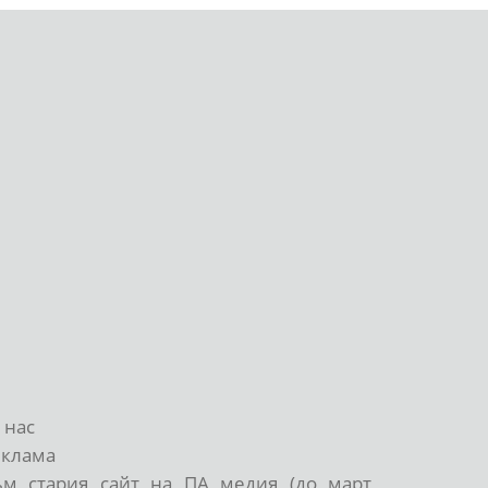
 нас
еклама
ъм стария сайт на ПА медия (до март