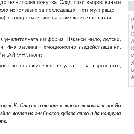
 допълнителна покупка. След този въпрос винаги
мело използвано за последващо – стимулиращо! –
он), с конкретизиране на възможните съблазни:
Р
Т
о в умалителната им форма. Някакси мило, детско,
А
ви. Има разлика – емоционално въздействаща ни,
К
 и „АЙРЯН“, нали?
И
Х
доказан положителен резултат – за търговците,
Б
А
орги К. Спасов излизат в лятна почивка и ще Ви
дия желае на г-н Спасов хубаво лято и да натрупа
те.