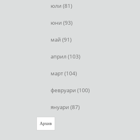
юли (81)
юни (93)
май (91)
април (103)
март (104)
февруари (100)
януари (87)
Архив