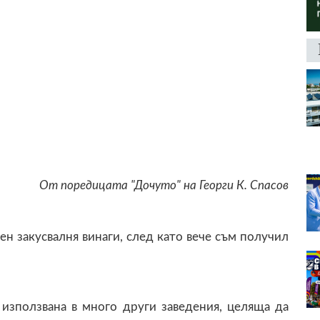
От поредицата "Дочуто" на Георги К. Спасов
н закусвалня винаги, след като вече съм получил
 използвана в много други заведения, целяща да