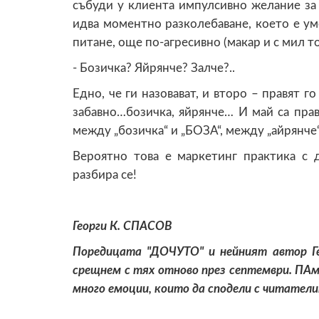
събуди у клиента импулсивно желание за
идва моментно разколебаване, което е у
питане, още по-агресивно (макар и с мил т
- Бозичка? Яйрянче? Залче?..
Едно, че ги назовават, и второ – правят г
забавно…бозичка, яйрянче… И май са пра
между „бозичка“ и „БОЗА“, между „айрянче“
Вероятно това е маркетинг практика с 
разбира се!
Георги К. СПАСОВ
Поредицата "ДОЧУТО" и нейният автор Ге
срещнем с тях отново през септември. ПАме
много емоции, които да сподели с читатели