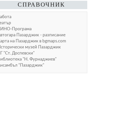
СПРАВОЧНИК
абота
еатър
КИНО-Програма
втогара Пазарджик - разписание
арта на Пазарджик в
bgmaps.com
сторически музей Пазарджик
Г "Ст. Доспевски"
иблиотека "Н. Фурнаджиев"
нсамбъл "Пазарджик"