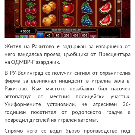
Жител на Ракитово е задържан за извършена от
него вандалска проява, цъобщиха от Пресцентъра
на ОДМВР-Пазарджик.
В РУ-Велинград се получил сигнал от охранителна
фирма за възникнал инцидент в игрална зала в
Ракитово. Към мястото незабавно бил насочен
автопатрул от местния полицейски участък.
Униформените установили, че агресивен 36-
годишен посетител от родопското градче е
повредил дисплей на игрален автомат.
Спрямо него се води бързо производство под