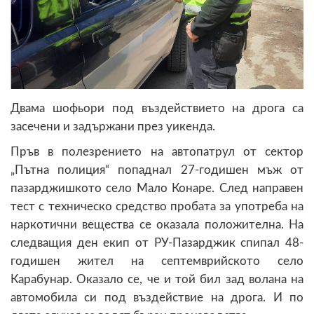
Двама шофьори под въздействието на дрога са
засечени и задържани през уикенда.
Пръв в полезрението на автопатрул от сектор
„Пътна полиция“ попаднал 27-годишен мъж от
пазарджишкото село Мало Конаре. След направен
тест с техническо средство пробата за употреба на
наркотични вещества се оказала положителна. На
следващия ден екип от РУ-Пазарджик спипал 48-
годишен жител на септемврийското село
Карабунар. Оказало се, че и той бил зад волана на
автомобила си под въздействие на дрога. И по