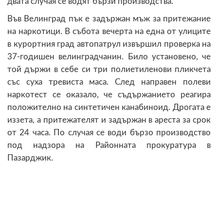
двата случая се водят бързи производства.
Във Велинград пък е задържан мъж за притежание
на наркотици. В събота вечерта на една от улиците
в курортния град автопатрул извършил проверка на
37-годишен велинградчанин. Било установено, че
той държи в себе си три полиетиленови пликчета
със суха тревиста маса. След направен полеви
наркотест се оказало, че съдържанието реагира
положително на синтетичен канабиноид. Дрогата е
иззета, а притежателят и задържан в ареста за срок
от 24 часа. По случая се води бързо производство
под надзора на Районната прокуратура в
Пазарджик.