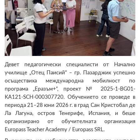
Девет педагогически специалисти от Начално
училище „Отец Паисий“ – гр. Пазарджик успешно
осъществиха международна мобилност по
програма „Еразъм+“, проект № 2025-1-BG01-
KA121-SCH-000307720. Обучението се проведе в
периода 21–28 юни 2026 г. в град Сан Кристобал де
Ла Лагуна, остров Тенерифе, Испания, и беше
организирано от обучителната организация
Europass Teacher Academy / Europass SRL.