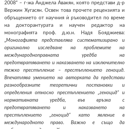
2008“ – г-жа Анджела Авакян, която представи д-р
Вержин Хугасян. Освен това прочете рецензията и
обръщението от научния ѝ ръководител по време
на докторантурата и научен редактор на
монографията проф. д.ю.н. Надя Бояджиева:
„
Моногафията представлява систематизирано и
оригинално изследване на проблемите на
международноправната уредба на
предотвратяването и наказването на изключително
тежко престъпление – престъплението геноцид.
Впечатлява умението на авторката да представи
разнообразните теоретични постановки и
определения относно престъплението „геноцид“ и
нормативната уредба, във връзка с
предотвратяването и наказването на
престъплението „геноцид“ като явление в
международното право. Важно е също да