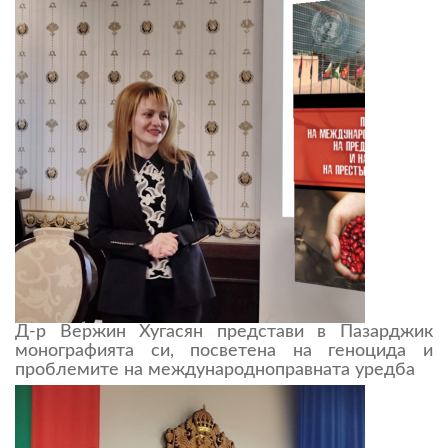
Д-р Вержин Хугасян представи в Пазарджик
монографията си, посветена на геноцида и
проблемите на международноправната уредба