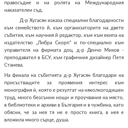
правосъдие и на ролята на Международния
наказателен съд
.
Д-р Хугасян изказа специални благодарности
към семейството й, към организаторите на двете
събития, към научния й редактор, към към екипа на
издателство „Либра Скорп“ и по-специално към
управителя на фирмата доц. д-р Денчо Михов -
преподавател в БСУ, към графичния дизайнер Петя
Станева.
На финала на събитията д-р Хугасян благодари на
присъстващите за проявения интерес към
монография ѝ, която е резултат на няколкогодишен
труд, много безсънни нощи и проучвания на място,
в библиотеки и архиви в България и в чужбина, като
обясни, че за нея тя не е просто книга, в нея е
вложила много сърце, душа.