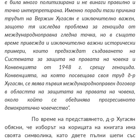
е била много политизирана и не винаги правилно и
точно интерпретирана. Именно поради тази причина
трудът на Вержин Хугасян е изключително важен,
защото тя изследва проблема за геноцида от
международноправна гледна точка, но в същото
време привежда и изключително важни исторически
примери, които предхождат създаването на
Системата за защита на правата на човека и
Конвенцията от 1948 г. срещу геноцида.
Конвенцията, на която посвещава своя труд д-р
Хугасян, се явява първия международноправен договор
в областта на защитата на правата на човека,
около който се обединява прогресивното
демократично човечество“.
По време на представянето, д-р Хугасян
обясни, че изборът на корицата на книгата има
своята символика, като двете пълни шепи със