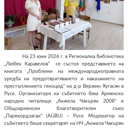
На 23 юни 2026 г. в Регионална библиотека
„Любен Каравелов“ се състоя представянето на
книгата „Проблеми на международноправната
уредба на предотвратяването и наказанието на
престъплението геноцид“ на д-р Вержин Хугасян в
Русе.
Организатори на събитието бяха Арменско
народно читалище „Анжела Чакърян 2008“ и
Общоарменски благотворителен съюз
„Парекордзаган“ (AGBU) – Русе. Модератор на
събитието беше секретарят на НЧ „Анжела Чакърян