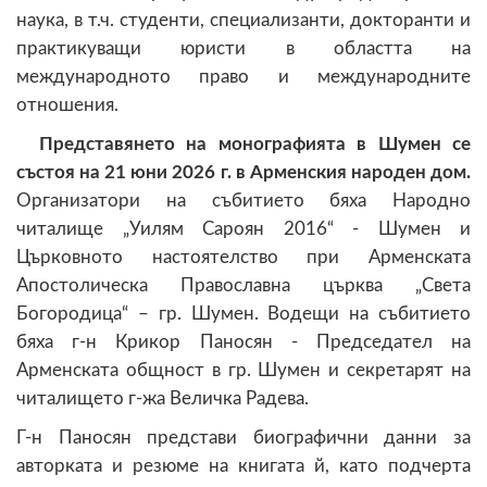
наука, в т.ч. студенти, специализанти, докторанти и
практикуващи юристи в областта на
международното право и международните
отношения.
Представянето на монографията в Шумен се
състоя на 21 юни 2026 г. в Арменския народен дом.
Организатори на събитието бяха Народно
читалище „Уилям Сароян 2016“ - Шумен и
Църковното настоятелство при Арменската
Апостолическа Православна църква „Света
Богородица“ – гр. Шумен. Водещи на събитието
бяха г-н Крикор Паносян - Председател на
Арменската общност в гр. Шумен и секретарят на
читалището г-жа Величка Радева.
Г-н Паносян представи биографични данни за
авторката и резюме на книгата й, като подчерта