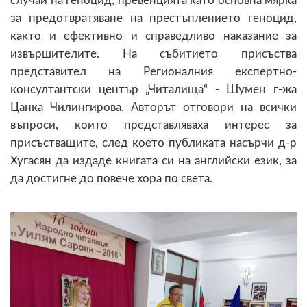
случаи на геноцид, превенцията като основна мярка
за предотвратяване на престъплението геноцид,
както и ефективно и справедливо наказание за
извършителите. На събитието присъства
представител на Регионалния експертно-
консултантски център „Читалища“ - Шумен г-жа
Цанка Чилингирова. Авторът отговори на всички
въпроси, които представляваха интерес за
присъстващите, след което публиката насърчи д-р
Хугасян да издаде книгата си на английски език, за
да достигне до повече хора по света.