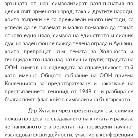
зрънцата от нар символизират разпръснатия по
целия свят арменски народ, така и другите народи,
които въпреки че са преживели много несгоди, са
успели да се съвземат и малко по-малко да станат
отново едно цяло, символ на единството и силния
дух; на заден фон се вижда телена ограда и Аушвиц,
които препращат към темата за Холокоста и
геноцида като цяло над различни групи; сградата на
ООН, символ на надеждата за справедливост, тъй
като именно Общото събрание на ООН приема
Конвенцията за предотвратяване и наказване на
престъплението геноцид от 1948 г.; и разбира се
българският флаг, който символизира българското.
Д-р Хугасян чрез презентация със снимки
показа процеса по създаването на книгата и разказа,
че написаното е в резултат на проведени научно-
изследователски дейности, участие в конференции