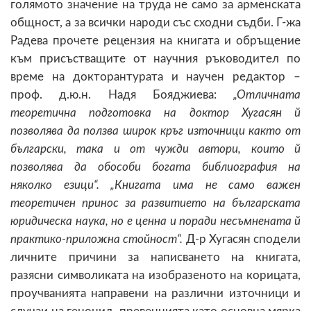
голямото значение на труда не само за арменската
общност, а за всички народи със сходни съдби. Г-жа
Радева прочете рецензия на книгата и обръщение
към присъстващите от научния ръководител по
време на докторантурата и научен редактор –
проф. д.ю.н. Надя Бояджиева:
„Отличната
теоретична подготовка на доктор Хугасян й
позволява да ползва широк кръг източници както от
български, така и от чужди автори, които й
позволява да обособи богата библиография на
няколко езици“. „Книгата има не само важен
теоретичен принос за развитието на българската
юридическа наука, но е ценна и поради несъмнената й
практико-приложна стойност“.
Д-р Хугасян сподели
личните причини за написването на книгата,
разясни символиката на изобразеното на корицата,
проучванията направени на различни източници и