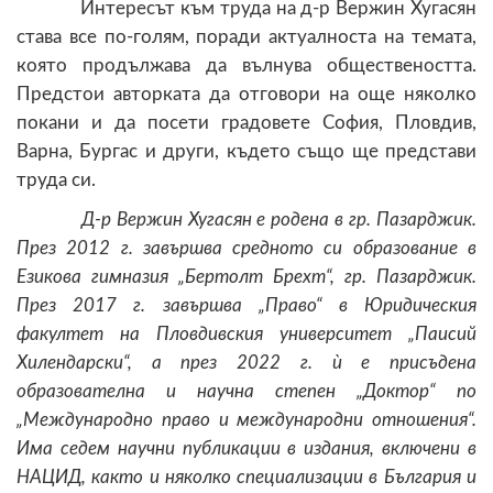
Интересът към труда на д-р Вержин Хугасян
става все по-голям, поради актуалноста на темата,
която продължава да вълнува обществеността.
Предстои авторката да отговори на още няколко
покани и да посети градовете София, Пловдив,
Варна, Бургас и други, където също ще представи
труда си.
Д-р Вержин Хугасян е родена в гр. Пазарджик.
През 2012 г. завършва средното си образование в
Езикова гимназия „Бертолт Брехт“, гр. Пазарджик.
През 2017 г. завършва „Право“ в Юридическия
факултет на Пловдивския университет „Паисий
Хилендарски“, а през 2022 г. ѝ е присъдена
образователна и научна степен „Доктор“ по
„Международно право и международни отношения“.
Има седем научни публикации в издания, включени в
НАЦИД, както и няколко специализации в България и