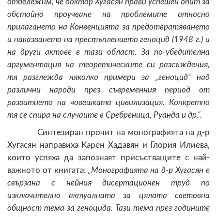
отбележим, че доктор Хугасян прави успешен опит за
обстойно проучване на проблемите относно
прилагането на Конвенцията за предотвратяването
и наказването на престъплението геноцид (1948 г.) и
на други актове в тази област. За по-убедителна
аргументация на теоретическите си разсъждения,
тя разглежда няколко примери за „геноцид“ над
различни народи през съвременния период от
развитието на човешката цивилизация. Конкретно
тя се спира на случаите в Сребреница, Руанда и др.“.
Синтезиран прочит на монографията на д-р
Хугасян направиха Карен Хадавян и Глория Илиева,
които успяха да запознаят присъстващите с най-
важното от книгата:
„Монографията на д-р Хугасян е
свързана с нейния дисертационен труд по
изключително актуалната за цялата световна
общност тема за геноцида. Тази тема през годините