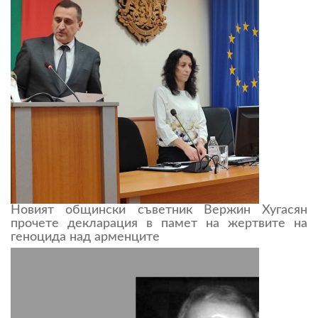
Новият общински съветник Вержин Хугасян
прочете декларация в памет на жертвите на
геноцида над арменците