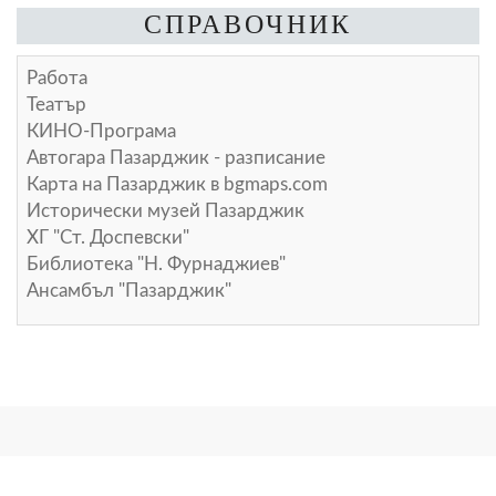
СПРАВОЧНИК
Работа
Театър
КИНО-Програма
Автогара Пазарджик - разписание
Карта на Пазарджик в
bgmaps.com
Исторически музей Пазарджик
ХГ "Ст. Доспевски"
Библиотека "Н. Фурнаджиев"
Ансамбъл "Пазарджик"