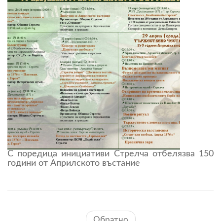
С поредица инициативи Стрелча отбелязва 150
години от Априлското въстание
Обратно