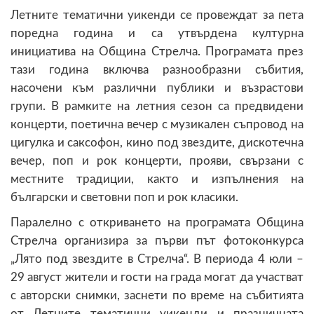
Летните тематични уикенди се провеждат за пета
поредна година и са утвърдена културна
инициатива на Община Стрелча. Програмата през
тази година включва разнообразни събития,
насочени към различни публики и възрастови
групи. В рамките на летния сезон са предвидени
концерти, поетична вечер с музикален съпровод на
цигулка и саксофон, кино под звездите, дискотечна
вечер, поп и рок концерти, прояви, свързани с
местните традиции, както и изпълнения на
български и световни поп и рок класики.
Паралелно с откриването на програмата Община
Стрелча организира за първи път фотоконкурса
„Лято под звездите в Стрелча“. В периода 4 юли –
29 август жители и гости на града могат да участват
с авторски снимки, заснети по време на събитията
от Летните тематични уикенди и празничната