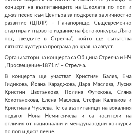
концерт на възпитаниците на Школата по поп и
джаз пеене към Центъра за подкрепа за личностно
развитие (ЦПЛР) – Панагюрище. Същевременно
стартира и първото издание на фотоконкурса „Лято
под звездите в Стрелча“, който ще съпътства
лятната културна програма до края на август.
Организатори на концерта са Община Стрелча и НЧ
„Просвещение-1871 г.“ – Стрелча.
В концерта ще участват Християн Балев, Ема
Гидикова, Йоана Караджова, Дара Маслева, Лусия
Кристин Цветанкова, Полина Футекова, Сияна
Кокотанекова, Елена Маслева, Стефан Калпаков и
Кристиана Чуклева. Те са възпитаници на вокалния
педагог Нона Немигенчева и са носители на
отличия от национални и международни конкурси
по поп и джаз пеене.