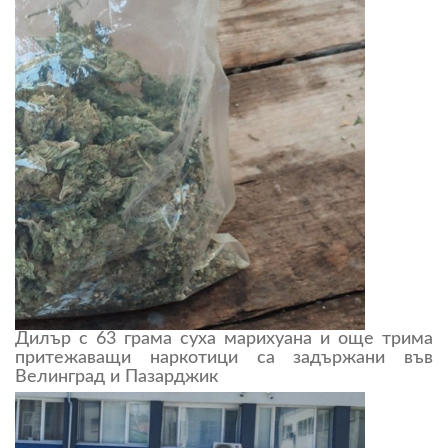
Дилър с 63 грама суха марихуана и още трима
притежаващи наркотици са задържани във
Велинград и Пазарджик