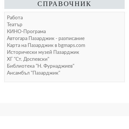
СПРАВОЧНИК
Работа
Театър
КИНО-Програма
Автогара Пазарджик - разписание
Карта на Пазарджик в
bgmaps.com
Исторически музей Пазарджик
ХГ "Ст. Доспевски"
Библиотека "Н. Фурнаджиев"
Ансамбъл "Пазарджик"