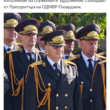
изпълнение на служебните задължения, съобщават
от Пресцентъра на ОДМВР-Пазарджик.