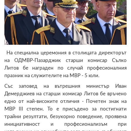
На специална церемония в столицата директорът
на ОДМВР-Пазарджик старши комисар Сълко
Литов бе награден по случай професионалния
празник на служителите на МВР - 5 юли.
Със заповед на вътрешния министър Иван
Демерджиев на старши комисар Литов бе връчено
едно от най-високите отличия - Почетен знак на
МВР III степен. То е присъдено за постигнати
трайни резултати, безукорно поведение, проявена
инициативност и професионализъм при