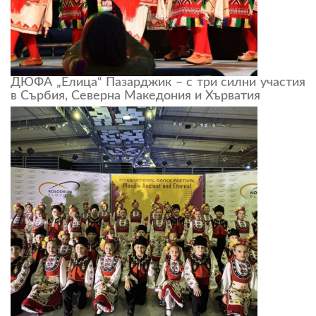
ДЮФА „Елица“ Пазарджик – с три силни участия
в Сърбия, Северна Македония и Хърватия