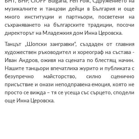
БНТ, БНР, CIOFF Bulgaria, Fen Folk, Сдружението на
музикалните и танцови дейци в България и още
много институции и партньори, посветени на
съхраняването на българските традиции, посочи
директорът на Младежкия дом Инна Церовска.
Танцът „Шопски заигравки“, създаден от главния
художествен ръководител и хореограф на състава -
Иван Андров, оживя на сцената по блестящ начин.
Нашите танцьори впечатлиха журито и публиката с
безупречно майсторство, силно сценично
присъствие и онази неподправена емоция, която не
просто се вижда – тя се усеща със сърцето, сподели
още Инна Церовска.