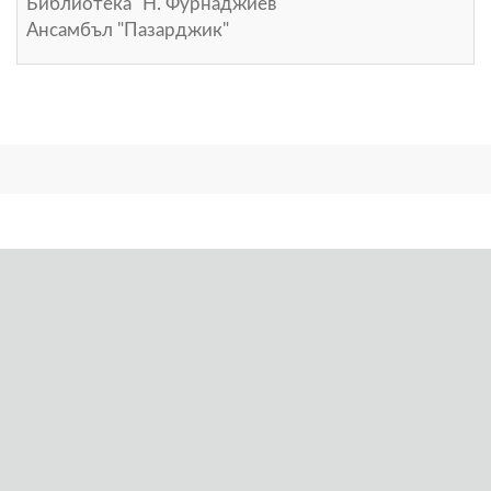
Библиотека "Н. Фурнаджиев"
Ансамбъл "Пазарджик"