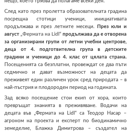
нещо, което трябва да полагаме всеки ден.
След като през пролетта образователната градина
посрещна стотици ученици, инициативата
продължава и през летните месеци.
През юли и
август
„Фермата на Lidl“
продължава да е отворена
за организирани групи от летни учебни центрове,
деца от 4. подготвителна група в детските
градини и ученици до 4. клас от цялата страна.
Посещенията са безплатни, провеждат се два пъти
седмично и дават възможност на децата да
преживеят един различен урок сред природата – в
най-пъстрия и плодороден период на годината.
Зад всяко посещение стои екип от хора, които
превръщат знанията в преживяване. Водачи на
децата във „Фермата на Lidl“ са Теодор Насар –
агроном на проекта и експерт по биодинамично
земеделие, Блажка Димитрова – създател на