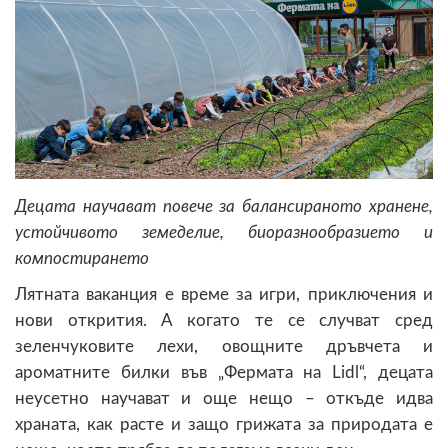
Децата научават повече за балансираното хранене,
устойчивото земеделие, биоразнообразието и
компостирането
Лятната ваканция е време за игри, приключения и
нови открития. А когато те се случват сред
зеленчуковите лехи, овощните дръвчета и
ароматните билки във „Фермата на Lidl“, децата
неусетно научават и още нещо – откъде идва
храната, как расте и защо грижата за природата е