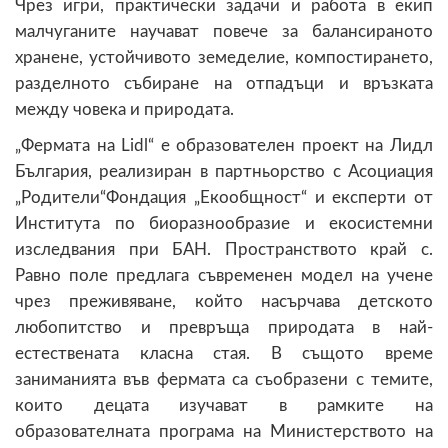
Чрез игри, практически задачи и работа в екип
малчуганите научават повече за балансираното
хранене, устойчивото земеделие, компостирането,
разделното събиране на отпадъци и връзката
между човека и природата.
„Фермата на Lidl“ е образователен проект на Лидл
България, реализиран в партньорство с Асоциация
„Родители“Фондация „Екообщност“ и експерти от
Института по биоразнообразие и екосистемни
изследвания при БАН. Пространството край с.
Равно поле предлага съвременен модел на учене
чрез преживяване, който насърчава детското
любопитство и превръща природата в най-
естествената класна стая. В същото време
заниманията във фермата са съобразени с темите,
които децата изучават в рамките на
образователната програма на Министерството на