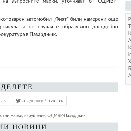
 на въпросните марки, уточняват от ОДМВР-
екотоварен автомобил „Фиат“ били намерени още
Р
Т
ртикула, а по случая е образувано досъдебно
рокуратура в Пазарджик.
А
К
И
Х
Б
А
ОДЕЛЕТЕ
естни марки
,
нарушение
,
ОДМВР-Пазарджик
НИ НОВИНИ