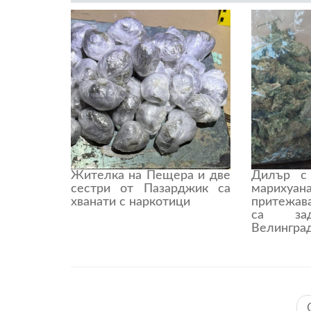
Жителка на Пещера и две
Дилър с
сестри от Пазарджик са
марихуа
хванати с наркотици
притежа
са за
Велингра