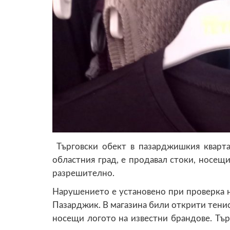
Търговски обект в пазарджишкия кварта
областния град, е продавал стоки, носещ
разрешително.
Нарушението е установено при проверка н
Пазарджик. В магазина били открити тенис
носещи логото на известни брандове. Тър