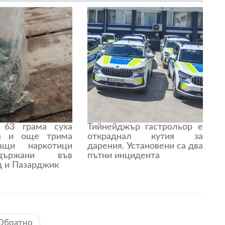
 63 грама суха
Тийнейджър гастрольор е
на и още трима
откраднал кутия за
ващи наркотици
дарения. Установени са два
държани във
пътни инцидента
д и Пазарджик
Обратно