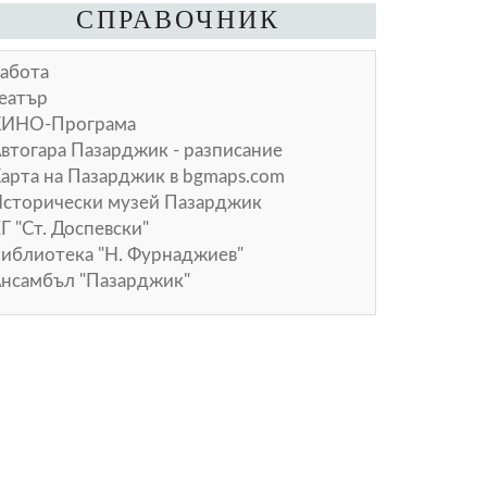
СПРАВОЧНИК
абота
еатър
КИНО-Програма
втогара Пазарджик - разписание
арта на Пазарджик в
bgmaps.com
сторически музей Пазарджик
Г "Ст. Доспевски"
иблиотека "Н. Фурнаджиев"
нсамбъл "Пазарджик"