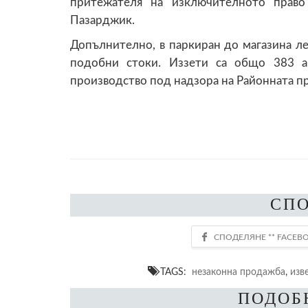
притежателя на изключителното право
Пазарджик.
Допълнително, в паркиран до магазина л
подобни стоки. Иззети са общо 383 а
производство под надзора на Районната п
СП
TAGS:
незаконна продажба
,
изв
ПОДОБ