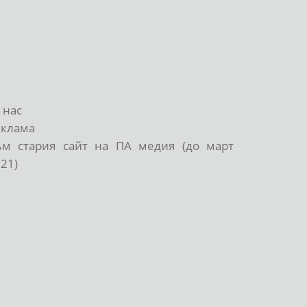
 нас
еклама
ъм стария сайт на ПА медия (до март
21)