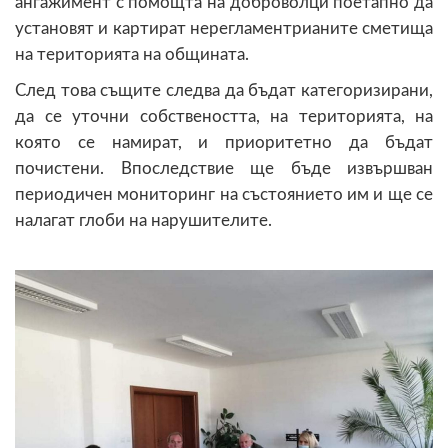
ангажимент с помощта на доброволци поетапно да
установят и картират нерегламентрианите сметища
на територията на общината.
След това същите следва да бъдат категоризирани,
да се уточни собствеността, на територията, на
която се намират, и приоритетно да бъдат
почистени. Впоследствие ще бъде извършван
периодичен мониторинг на състоянието им и ще се
налагат глоби на нарушителите.