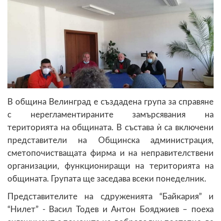
В община Велинград е създадена група за справяне
с нерегламентираните замърсявания на
територията на общината. В състава ѝ са включени
представители на Общинска администрация,
сметопочистващата фирма и на неправителствени
организации, функциониращи на територията на
общината. Групата ще заседава всеки понеделник.
Представителите на сдруженията “Байкария” и
“Нилет” - Васил Тодев и Антон Бояджиев – поеха