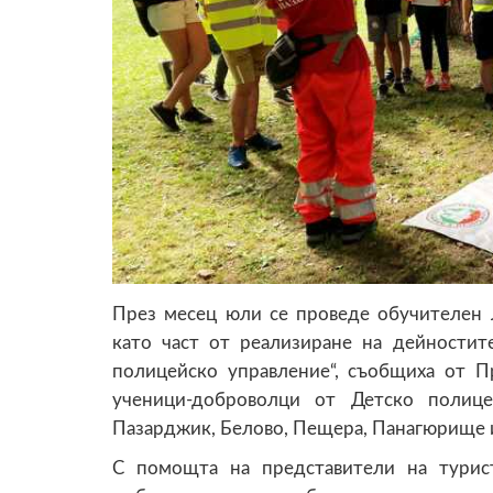
През месец юли се проведе обучителен 
като част от реализиране на дейностит
полицейско управление“, съобщиха от П
ученици-доброволци от Детско полиц
Пазарджик, Белово, Пещера, Панагюрище 
С помощта на представители на турист