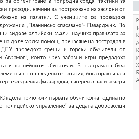
я за ориентиране в природна среда, тактики за
ки преходи, начини за построяване на заслони от
обяване на палатки. С учениците се проведоха
Р
сдружение „Планинско спасяване“- Пазарджик. По
Т
чни видове алпийски възли, научиха правилата за
е на долекарска помощ, пренасяне на пострадал в
А
т ДПУ проведоха срещи и горски обучители от
К
и Аврамов“, които чрез забавни игри предадоха
И
Х
ата и на нейните обитатели. В програмата бяха
Б
лементи от проведените занятия, йога практика и
А
гер- ежедневна физзарядка, лагерен огън и вечери
. Юндола приключи първата обучителна година по
о полицейско управление“ за децата доброволци