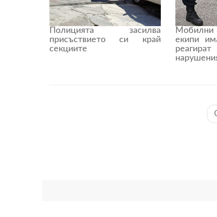
Полицията засилва
Мобилн
присъствието си край
екипи им
секциите
реагират
нарушения