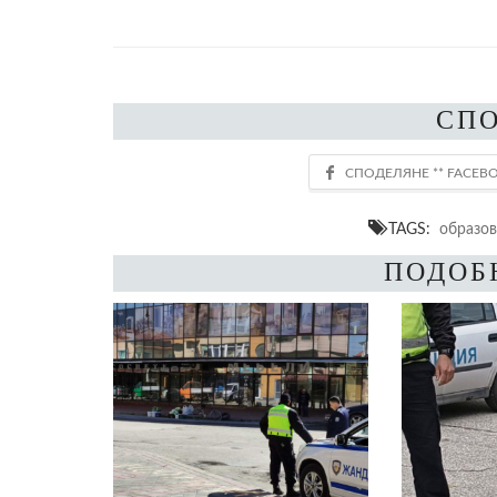
СП
TAGS:
образо
ПОДОБ