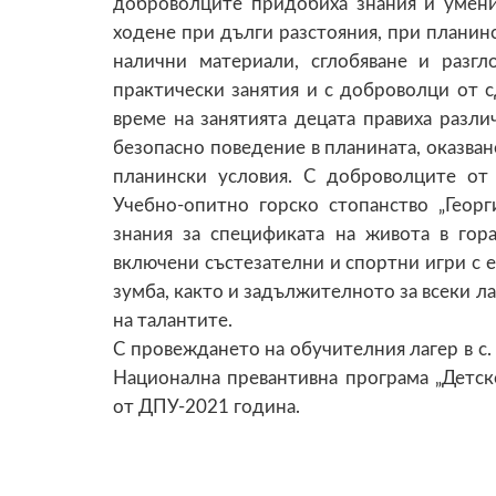
доброволците придобиха знания и умени
ходене при дълги разстояния, при планинс
налични материали, сглобяване и разгл
практически занятия и с доброволци от 
време на занятията децата правиха разли
безопасно поведение в планината, оказван
планински условия. С доброволците о
Учебно-опитно горско стопанство „Георг
знания за спецификата на живота в гор
включени състезателни и спортни игри с е
зумба, както и задължителното за всеки ла
на талантите.
С провеждането на обучителния лагер в с
Национална превантивна програма „Детск
от ДПУ-2021 година.