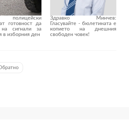
и полицейски
Здравко Минчев:
ат готовност да
Гласувайте - бюлетината е
 на сигнали за
копието на днешния
 в изборния ден
свободен човек!
Обратно