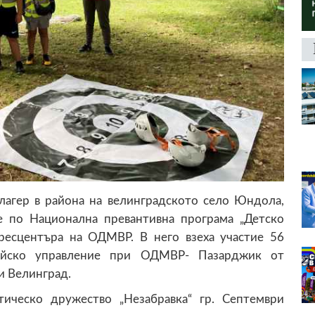
лагер в района на велинградското село Юндола,
е по Национална превантивна програма „Детско
ресцентъра на ОДМВР. В него взеха участие 56
ейско управление при ОДМВР- Пазарджик от
и Велинград.
ическо дружество „Незабравка“ гр. Септември