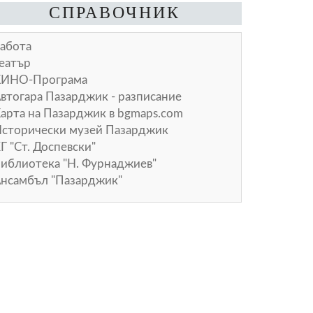
СПРАВОЧНИК
абота
еатър
КИНО-Програма
втогара Пазарджик - разписание
арта на Пазарджик в
bgmaps.com
сторически музей Пазарджик
Г "Ст. Доспевски"
иблиотека "Н. Фурнаджиев"
нсамбъл "Пазарджик"