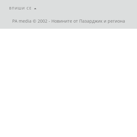
ВПИШИ СЕ
PA media © 2002 - Новините от Пазарджик и региона