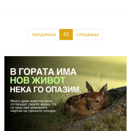
предишна
42
следваща