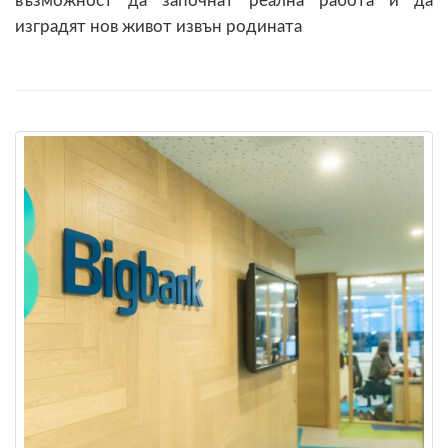
възможност да започнат реална работа и да
изградят нов живот извън родината