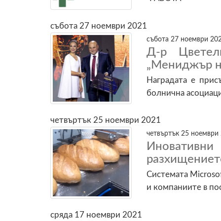
събота 27 ноември 2021
събота 27 ноември 202
Д-р Цветел
„Мениджър н
Наградата е прис
болнична асоциац
четвъртък 25 ноември 2021
четвъртък 25 ноември 
Иноватив
разхищението
Системата Microsof
и компаниите в по
сряда 17 ноември 2021