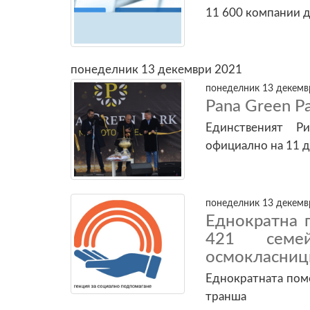
11 600 компании дъ
понеделник 13 декември 2021
понеделник 13 декемвр
Pana Green P
Единственият Р
официално на 11 
понеделник 13 декемвр
Еднократна 
421 семе
осмокласниц
Еднократната помощ
транша