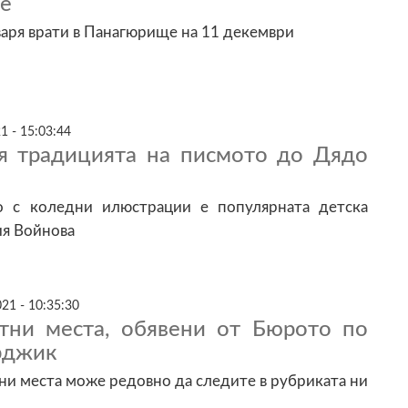
е
тваря врати в Панагюрище на 11 декември
1 - 15:03:44
ня традицията на писмото до Дядо
о с коледни илюстрации е популярната детска
ия Войнова
21 - 10:35:30
тни места, обявени от Бюрото по
арджик
и места може редовно да следите в рубриката ни