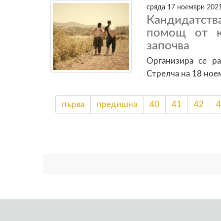
сряда 17 ноември 2021
Кандидатст
помощ от к
започва
Организира се ра
Стрелча на 18 ное
първа
предишна
40
41
42
4