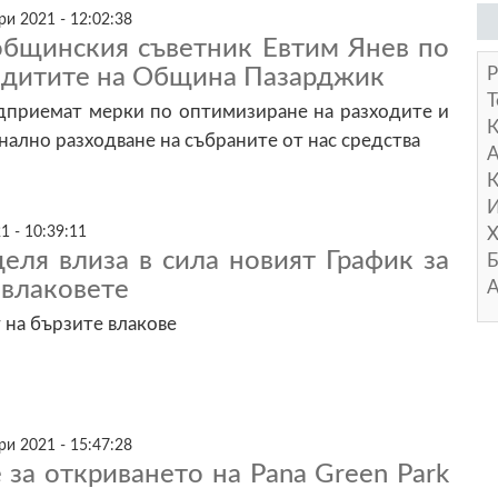
и 2021 - 12:02:38
общинския съветник Евтим Янев по
редитите на Община Пазарджик
Р
Т
едприемат мерки по оптимизиране на разходите и
нално разходване на събраните от нас средства
А
К
И
1 - 10:39:11
Х
еля влиза в сила новият График за
Б
 влаковете
А
 на бързите влакове
и 2021 - 15:47:28
за откриването на Pana Green Park