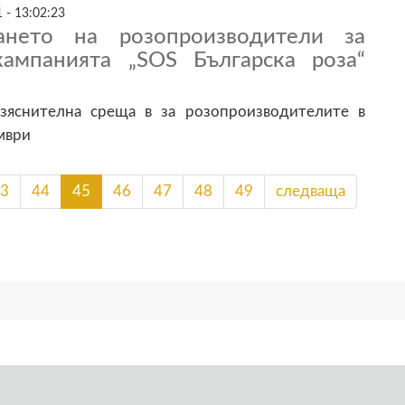
 - 13:02:23
ването на розопроизводители за
ампанията „SOS Българска роза“
зяснителна среща в за розопроизводителите в
мври
3
44
45
46
47
48
49
следваща