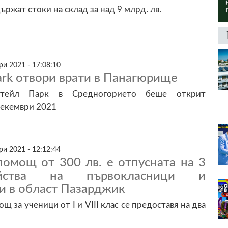
ржат стоки на склад за над 9 млрд. лв.
и 2021 - 17:08:10
ark отвори врати в Панагюрище
итейл Парк в Средногорието беше открит
декември 2021
и 2021 - 12:12:44
помощ от 300 лв. е отпусната на 3
йства на първокласници и
и в област Пазарджик
 за ученици от I и VIII клас се предоставя на два