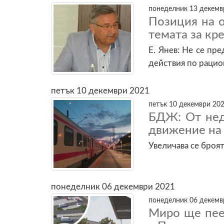
понеделник 13 декемвр
Позиция на 
темата за к
Е. Янев: Не се пр
действия по рацио
петък 10 декември 2021
петък 10 декември 202
БДЖ: От нед
движение на
Увеличава се броят
понеделник 06 декември 2021
понеделник 06 декемвр
Миро ще пее 