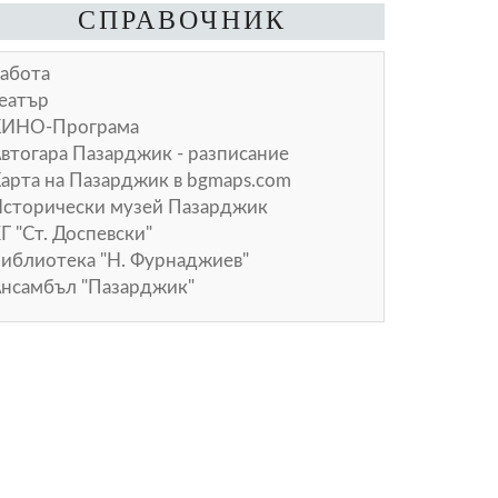
СПРАВОЧНИК
абота
еатър
КИНО-Програма
втогара Пазарджик - разписание
арта на Пазарджик в
bgmaps.com
сторически музей Пазарджик
Г "Ст. Доспевски"
иблиотека "Н. Фурнаджиев"
нсамбъл "Пазарджик"