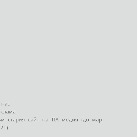
 нас
еклама
ъм стария сайт на ПА медия (до март
21)