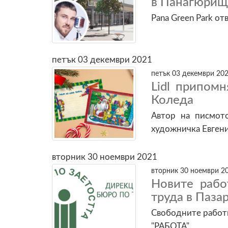
в Панагюрищ
Pana Green Park о
петък 03 декември 2021
петък 03 декември 202
Lidl припом
Коледа
Автор на писмот
художничка Евген
вторник 30 ноември 2021
вторник 30 ноември 20
Новите рабо
труда в Паз
Свободните работн
"РАБОТА"