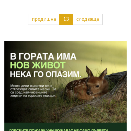
предишна
13
следваща