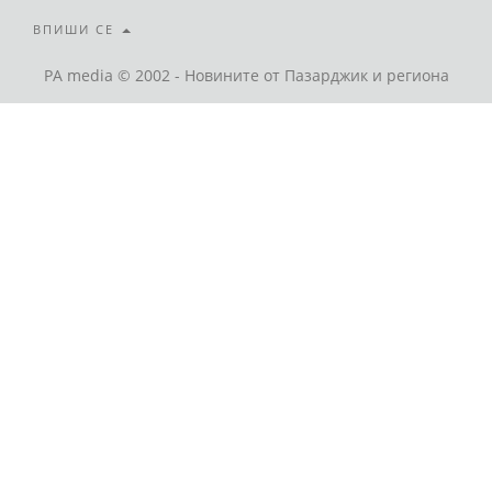
ВПИШИ СЕ
PA media © 2002 - Новините от Пазарджик и региона