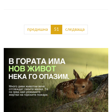
предишна
51
следваща