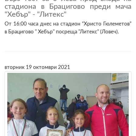
стадиона в Брацигово преди мача
"Хебър" - "Литекс"
От 16:00 часа днес на стадион “Христо Гюлеметов”
в Брацигово " Хебър" посреща "Литекс" (Ловеч).
вторник 19 октомври 2021