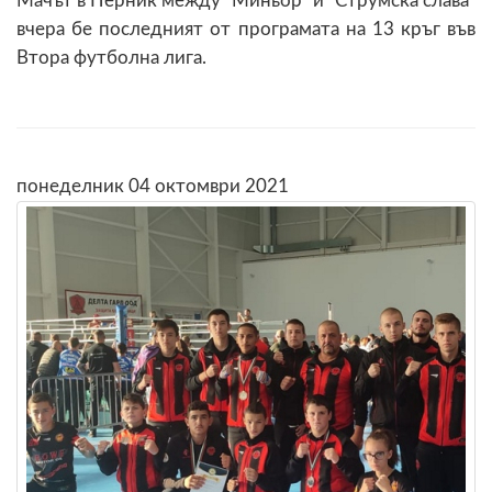
Мачът в Перник между "Миньор" и "Струмска слава"
вчера бе последният от програмата на 13 кръг във
Втора футболна лига.
понеделник 04 октомври 2021