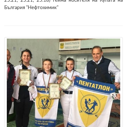
25:21, 25:21, 25:18) гейма носителя на Купата на
България "Нефтохимик"