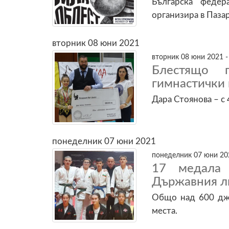
Българска феде
организира в Паза
вторник 08 юни 2021
вторник 08 юни 2021 -
Блестящо п
гимнастички 
Дара Стоянова – с 
понеделник 07 юни 2021
понеделник 07 юни 202
17 медала 
Държавния л
Общо над 600 джу
места.