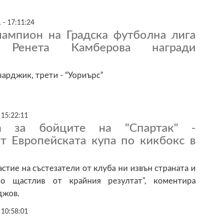
 - 17:11:24
шампион на Градска футболна лига
, Ренета Камберова награди
арджик, трети - “Уориърс”
 15:22:11
а за бойците на "Спартак" -
т Европейската купа по кикбокс в
астие на състезатели от клуба ни извън страната и
о щастлив от крайния резултат", коментира
джов.
 10:58:01