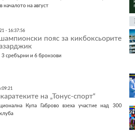
в началото на август
1 - 16:37:56
 шампионски пояс за кикбоксьорите
Пазарджик
, 3 сребърни и 6 бронзови
6:09:21
 каратеките на „Тонус-спорт“
ционална Купа Габрово взеха участие над 300
 клуба