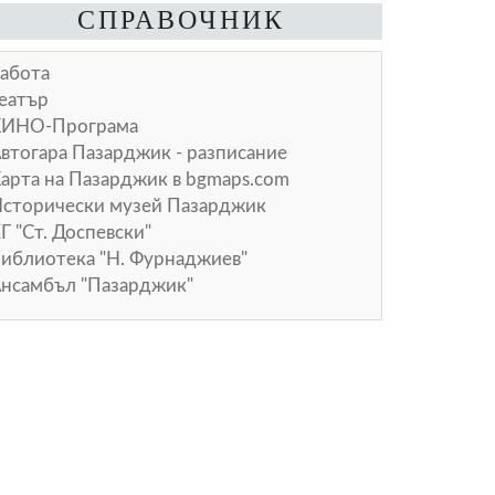
СПРАВОЧНИК
абота
еатър
КИНО-Програма
втогара Пазарджик - разписание
арта на Пазарджик в
bgmaps.com
сторически музей Пазарджик
Г "Ст. Доспевски"
иблиотека "Н. Фурнаджиев"
нсамбъл "Пазарджик"