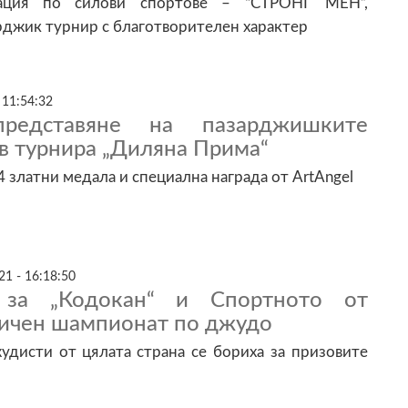
рация по силови спортове – “СТРОНГ МЕН”,
рджик турнир с благотворителен характер
 11:54:32
редставяне на пазарджишките
в турнира „Диляна Прима“
4 златни медала и специална награда от ArtAngel
1 - 16:18:50
за „Кодокан“ и Спортното от
ичен шампионат по джудо
дисти от цялата страна се бориха за призовите