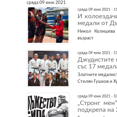
сряда 09 юни 2021
сряда 09 юни 2021 - 1
И колоездачи
медали от Д
Никол Колишева
възраст
сряда 09 юни 2021 - 1
Джудистите 
със 17 меда
Златните медалист
Стилян Гушков и Х
сряда 09 юни 2021 - 1
„Стронг мен
подкрепа на