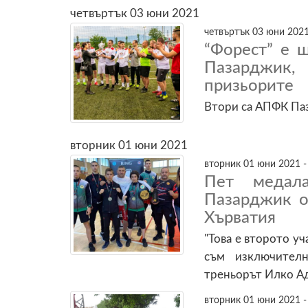
четвъртък 03 юни 2021
четвъртък 03 юни 2021
“Форест” e 
Пазарджик
призьорите
Втори са АПФК Паз
вторник 01 юни 2021
вторник 01 юни 2021 -
Пет медал
Пазарджик о
Хърватия
"Това е второто уч
съм изключителн
треньорът Илко А
вторник 01 юни 2021 -