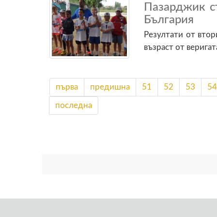
Пазарджик с
България
Резултати от втор
възраст от веригата
първа
предишна
51
52
53
54
последна