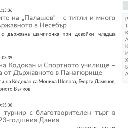
1:15:36
те на „Палашев“ - с титли и много
Р
ържавното в Несебър
Т
 е държавна шампионка при девойки младша
А
К
И
1:03:39
Х
на Кодокан и Спортното училище –
Б
ла от Държавното в Панагюрище
А
и на Кодокан са Моника Шопова, Георги Дамянов,
ристо Вълков
0:35:38
” турнир с благотворителен търг в
 23-годшния Дания