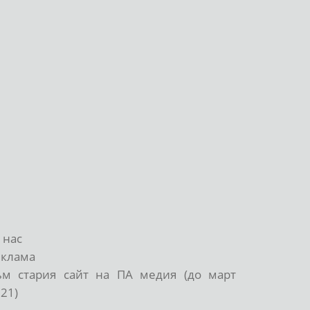
 нас
еклама
ъм стария сайт на ПА медия (до март
21)