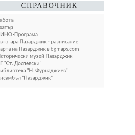
СПРАВОЧНИК
абота
еатър
КИНО-Програма
втогара Пазарджик - разписание
арта на Пазарджик в
bgmaps.com
сторически музей Пазарджик
Г "Ст. Доспевски"
иблиотека "Н. Фурнаджиев"
нсамбъл "Пазарджик"