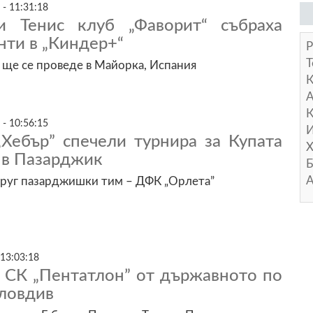
 - 11:31:18
и Тенис клуб „Фаворит“ събраха
нти в „Киндер+“
Р
Т
ще се проведе в Майорка, Испания
А
К
 - 10:56:15
И
„Хебър” спечели турнира за Купата
Х
 в Пазарджик
Б
А
друг пазарджишки тим – ДФК „Орлета”
 13:03:18
а СК „Пентатлон” от държавното по
Пловдив