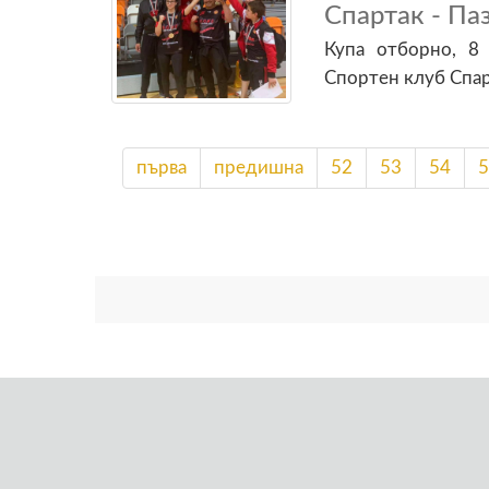
Спартак - Па
Купа отборно, 8
Спортен клуб Спар
първа
предишна
52
53
54
5