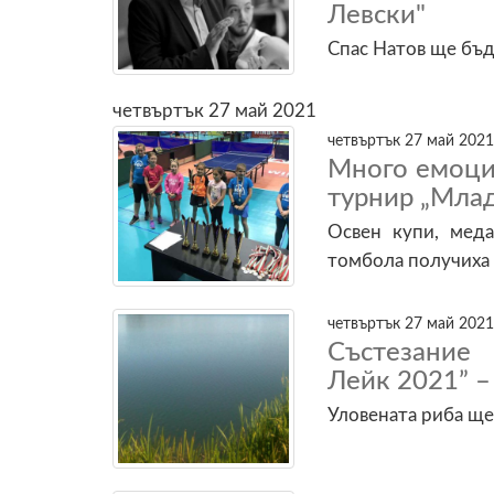
Левски"
Спас Натов ще бъд
четвъртък 27 май 2021
четвъртък 27 май 2021
Много емоции
турнир „Мла
Освен купи, меда
томбола получиха
четвъртък 27 май 2021
Състезание
Лейк 2021” –
Уловената риба ще