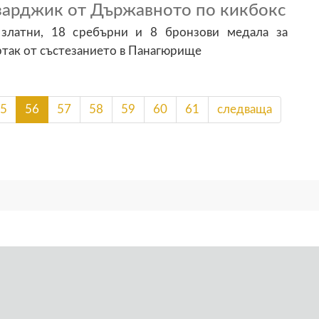
зарджик от Държавното по кикбокс
 златни, 18 сребърни и 8 бронзови медала за
так от състезанието в Панагюрище
5
56
57
58
59
60
61
следваща