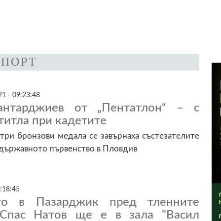
СПОРТ
1 - 09:23:48
антарджиев от „Пентатлон“ – с
титла при кадетите
три бронзови медала се завърнаха състезателите
 държавното първенство в Пловдив
:18:45
то в Пазарджик пред тленните
 Спас Натов ще е в зала "Васил