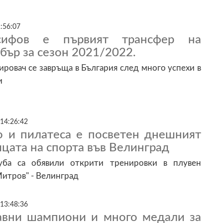
:56:07
сифов е първият трансфер на
ър за сезон 2021/2022.
ровач се завръща в България след много успехи в
и
 14:26:42
о и пилатеса е посветен днешният
цата на спорта във Велинград
уба са обявили открити тренировки в плувен
итров" - Велинград
 13:48:36
вни шампиони и много медали за