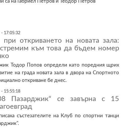
 са на Габриел Петров и Теодор Петров
 - 17:05:32
 при откриването на новата зала:
е стремим към това да бъдем номер
чко
жик Тодор Попов определи като поредния щрих
итие на града новата зала в двора на Спортното
ициално откриване бе днес.
 - 15:55:18
08 Пазарджик“ се завърна с 15
агоевград
писаха състезателите на Клуб по спортни танци
арджик".