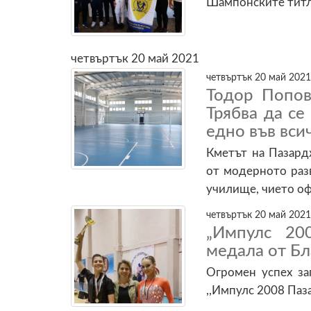
Шампонските титли
четвъртък 20 май 2021
четвъртък 20 май 2021
Тодор Попов
Трябва да с
едно във вси
Кметът на Пазард
от модерното разв
училище, чието оф
четвъртък 20 май 2021
„Импулс 20
медала от Бл
Огромен успех за
,,Импулс 2008 Паз