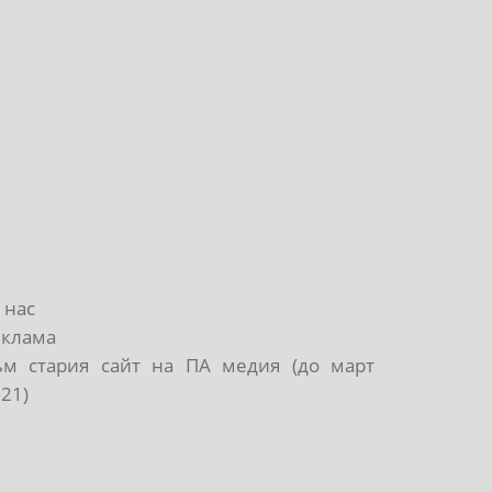
 нас
еклама
ъм стария сайт на ПА медия (до март
21)