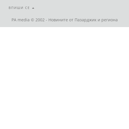
ВПИШИ СЕ
PA media © 2002 - Новините от Пазарджик и региона