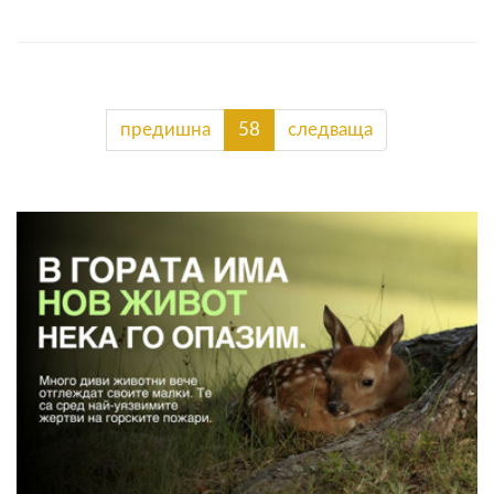
предишна
58
следваща