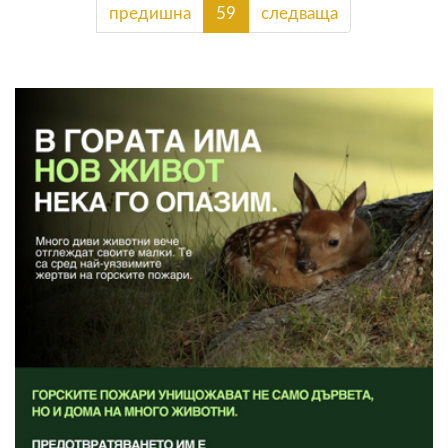
предишна
59
следваща