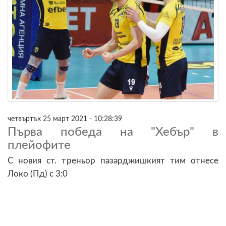
четвъртък 25 март 2021 - 10:28:39
Първа победа на "Хебър" в
плейофите
С новия ст. треньор пазарджишкият тим отнесе
Локо (Пд) с 3:0