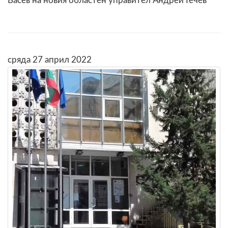
Васев на новия областен управител Андрей Гечев
сряда 27 април 2022