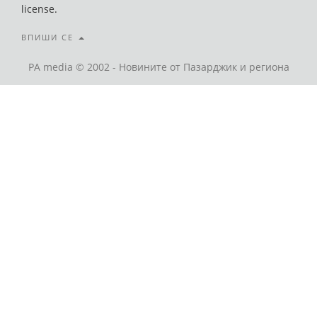
license.
ВПИШИ СЕ
PA media © 2002 - Новините от Пазарджик и региона