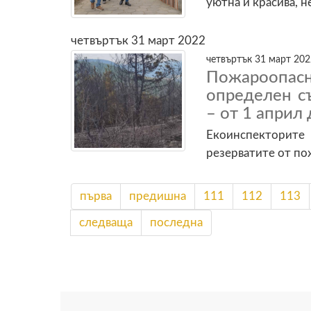
уютна и красива, не
четвъртък 31 март 2022
четвъртък 31 март 202
Пожароопасн
определен с
– от 1 април
Екоинспекторите 
резерватите от п
първа
предишна
111
112
113
следваща
последна