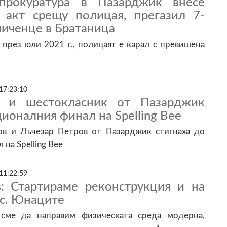
прокуратура в Пазарджик внесе
 акт срещу полицая, прегазил 7-
иченце в Братаница
през юли 2021 г., полицаят е карал с превишена
17:23:10
к и шестокласник от Пазарджик
ционалния финал на Spelling Bee
в и Лъчезар Петров от Пазарджик стигнаха до
на Spelling Bee
11:22:59
: Стартираме реконструкция и на
 с. Юнаците
 сме да направим физическата среда модерна,