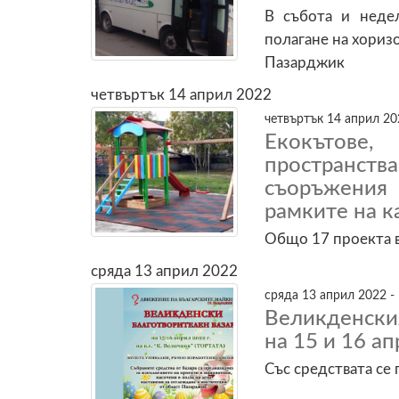
В събота и неде
полагане на хориз
Пазарджик
четвъртък 14 април 2022
четвъртък 14 април 20
Екокътове
пространс
съоръжения
рамките на к
Общо 17 проекта в
сряда 13 април 2022
сряда 13 април 2022 -
Великденски
на 15 и 16 ап
Със средствата се