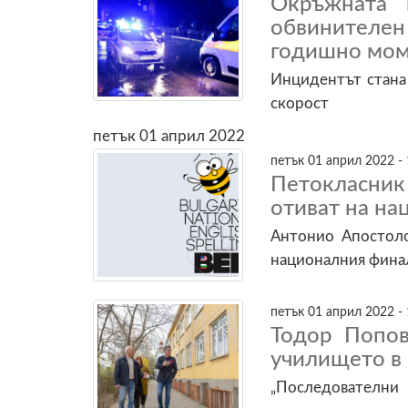
Окръжната 
обвинителен
годишно мом
Инцидентът стана 
скорост
петък 01 април 2022
петък 01 април 2022 - 
Петокласни
отиват на на
Антонио Апостоло
националния финал 
петък 01 април 2022 - 
Тодор Попов
училището в
„Последователни