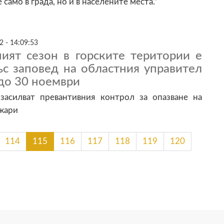
 само в града, но и в населените места.“
2 - 14:09:53
ият сезон в горските територии е
ъс заповед на областния управител
 до 30 ноември
засилват превантивния контрол за опазване на
ожари
114
115
116
117
118
119
120