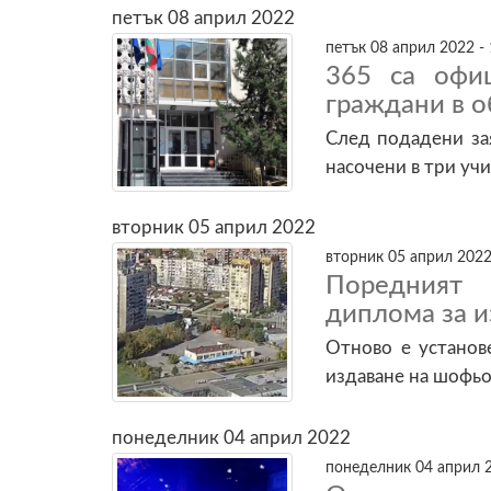
петък 08 април 2022
петък 08 април 2022 - 
365 са офиц
граждани в 
След подадени за
насочени в три уч
вторник 05 април 2022
вторник 05 април 2022
Поредният 
диплома за 
Отново е установ
издаване на шофьо
понеделник 04 април 2022
понеделник 04 април 2