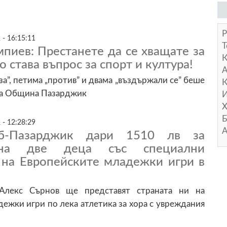
Р
 - 16:15:11
Т
пиев: Престанете да се хващате за
о става въпрос за спорт и култура!
А
„за”, петима „против” и двама „въздържали се” беше
К
на Община Пазарджик
И
Х
Б
 - 12:28:29
А
б-Пазарджик дари 1510 лв за
 на две деца със специални
 на Европейските младежки игри в
Алекс Сърнов ще представят страната ни на
ежки игри по лека атлетика за хора с увреждания