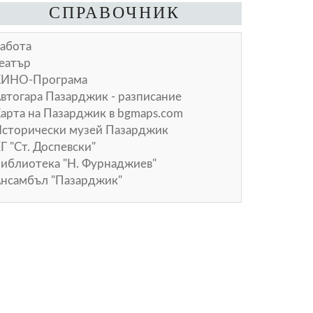
СПРАВОЧНИК
абота
еатър
КИНО-Програма
втогара Пазарджик - разписание
арта на Пазарджик в
bgmaps.com
сторически музей Пазарджик
Г "Ст. Доспевски"
иблиотека "Н. Фурнаджиев"
нсамбъл "Пазарджик"