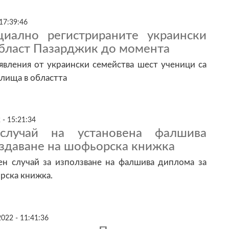
17:39:46
иално регистрираните украински
област Пазарджик до момента
явления от украински семейства шест ученици са
илища в областта
 - 15:21:34
случай на установена фалшива
издаване на шофьорска книжка
ен случай за използване на фалшива диплома за
рска книжка.
022 - 11:41:36