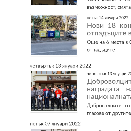
възможност, смята
петък 14 януари 2022 -
Нови 18 кон
отпадъците в
Още на 6 места в 
отпадъците
четвъртък 13 януари 2022
четвъртък 13 януари 20
Доброволц
наградата 
националнат
Доброволците от
гласове от другит
петък 07 януари 2022