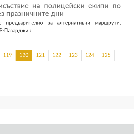
исъствие на полицейски екипи по
з празничните дни
е предварително за алтернативни маршрути,
ВР-Пазарджик
119
120
121
122
123
124
125