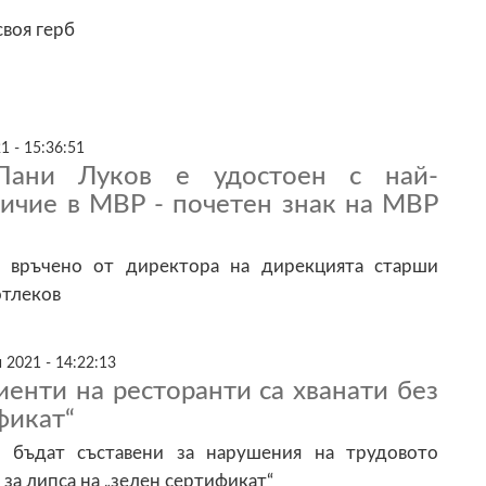
своя герб
1 - 15:36:51
Пани Луков е удостоен с най-
личие в МВР - почетен знак на МВР
 връчено от директора на дирекцията старши
тлеков
 2021 - 14:22:13
енти на ресторанти са хванати без
фикат“
бъдат съставени за нарушения на трудовото
 за липса на „зелен сертификат“