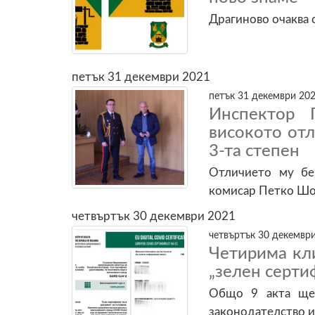
Драгиново очаква 
петък 31 декември 2021
петък 31 декември 202
Инспектор 
високото от
3-та степен
Отличието му бе
комисар Петко Шо
четвъртък 30 декември 2021
четвъртък 30 декември
Четирима кли
„зелен серти
Общо 9 акта ще 
законодателство и