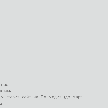
 нас
еклама
ъм стария сайт на ПА медия (до март
21)