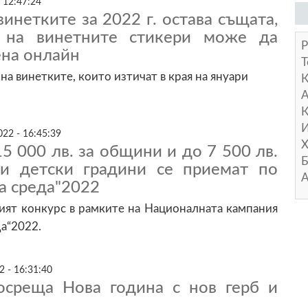
 12:47:24
винетките за 2022 г. остава същата,
а на винетните стикери може да
Р
ена онлайн
Т
на винетките, които изтичат в края на януари
А
К
И
22 - 16:45:39
Х
5 000 лв. за общини и до 7 500 лв.
Б
и детски градини се приемат по
А
а среда"2022
ият конкурс в рамките на Националната кампания
да“2022.
2 - 16:31:40
осреща Нова година с нов герб и