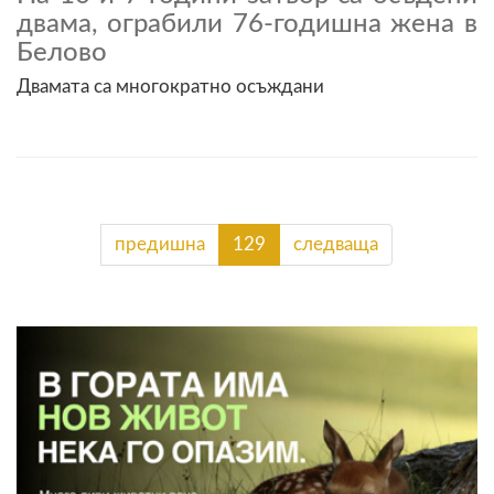
двама, ограбили 76-годишна жена в
Белово
Двамата са многократно осъждани
предишна
129
следваща