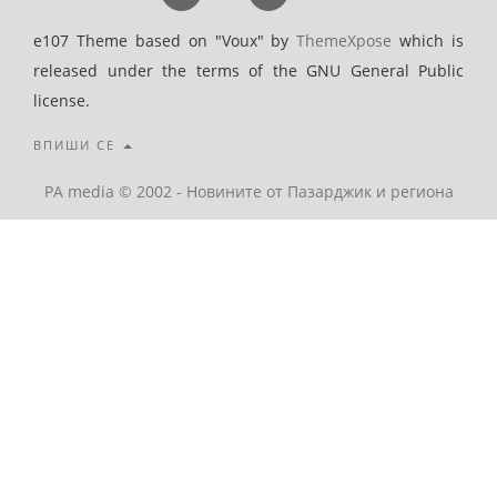
e107 Theme based on "Voux" by
ThemeXpose
which is
released under the terms of the GNU General Public
license.
ВПИШИ СЕ
PA media © 2002 - Новините от Пазарджик и региона