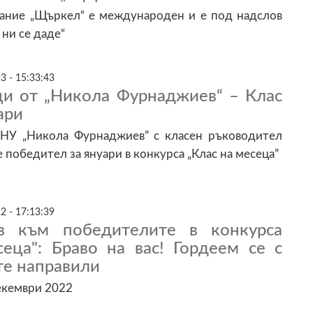
сание „Щъркел“ е международен и е под надслов
 ни се даде“
3 - 15:33:43
ци от „Никола Фурнаджиев“ – Клас
ари
т НУ „Никола Фурнаджиев” с класен ръководител
 победител за януари в конкурса „Клас на месеца”
2 - 17:13:39
в към победителите в конкурса
сеца": Браво на вас! Гордеем се с
сте направили
декември 2022