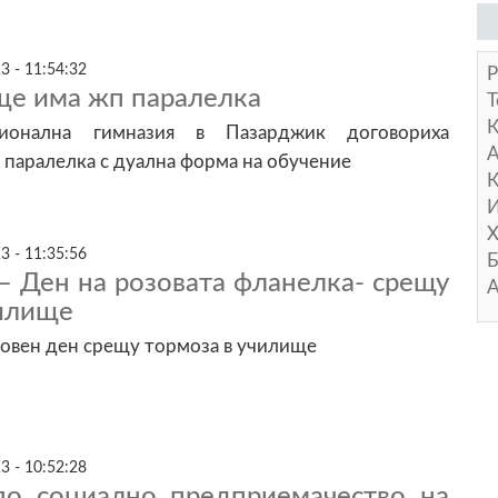
3 - 11:54:32
Р
ще има жп паралелка
Т
онална гимназия в Пазарджик договориха
А
 паралелка с дуална форма на обучение
К
И
Х
3 - 11:35:56
Б
– Ден на розовата фланелка- срещу
А
чилище
товен ден срещу тормоза в училище
3 - 10:52:28
по социално предприемачество на