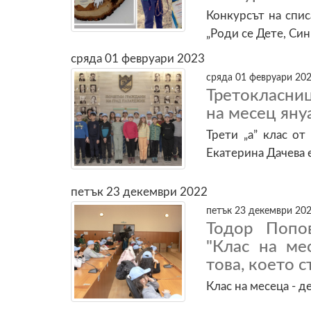
Конкурсът на спи
„Роди се Дете, Син
сряда 01 февруари 2023
сряда 01 февруари 202
Третокласни
на месец яну
Трети „а” клас о
Екатерина Дачева е
петък 23 декември 2022
петък 23 декември 202
Тодор Попо
"Клас на ме
това, което 
Клас на месеца - 