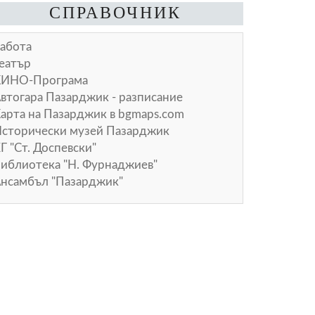
СПРАВОЧНИК
абота
еатър
КИНО-Програма
втогара Пазарджик - разписание
арта на Пазарджик в
bgmaps.com
сторически музей Пазарджик
Г "Ст. Доспевски"
иблиотека "Н. Фурнаджиев"
нсамбъл "Пазарджик"