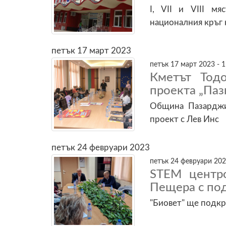
I, VII и VIII м
националния кръг 
петък 17 март 2023
петък 17 март 2023 - 1
Кметът Тод
проекта „Паз
Община Пазарджик
проект с Лев Инс
петък 24 февруари 2023
петък 24 февруари 202
STEМ центр
Пещера с под
"Биовет" ще подк