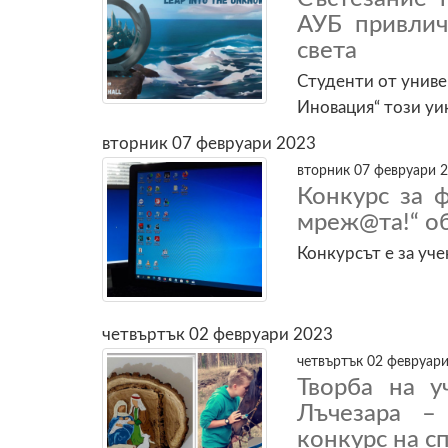
АУБ привлич
света
Студенти от униве
Иновация“ този уи
вторник 07 февруари 2023
вторник 07 февруари 2
Конкурс за 
мреж@та!“ 
Конкурсът е за уче
четвъртък 02 февруари 2023
четвъртък 02 февруари
Творба на у
Лъчезара –
конкурс на с