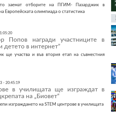
ясто заемат отборите на ПГИМ- Пазарджик в
на Европейската олимпиада о статистика
1:05:20
ор Попов награди участниците в
и детето в интернет”
 ще участва и във втория етап на съвместния
3 - 20:45:19
ове в училищата ще изграждат в
крепата на „Биовет“
репи изграждането на STEM центрове в училищата