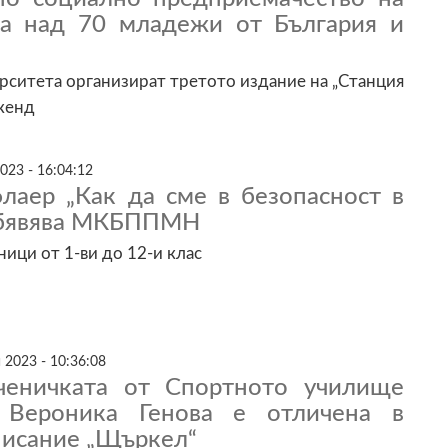
а над 70 младежи от България и
рситета организират третото издание на „Станция
кенд
023 - 16:04:12
флаер „Как да сме в безопасност в
обявява МКБППМН
ници от 1-ви до 12-и клас
 2023 - 10:36:08
ченичката от Спортното училище
 Вероника Генова е отличена в
писание „Щъркел“