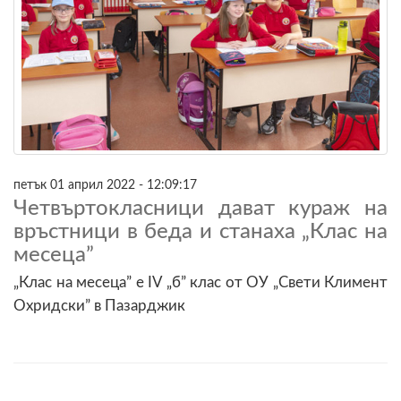
петък 01 април 2022 - 12:09:17
Четвъртокласници дават кураж на
връстници в беда и станаха „Клас на
месеца”
„Клас на месеца” е IV „б” клас от ОУ „Свети Климент
Охридски” в Пазарджик