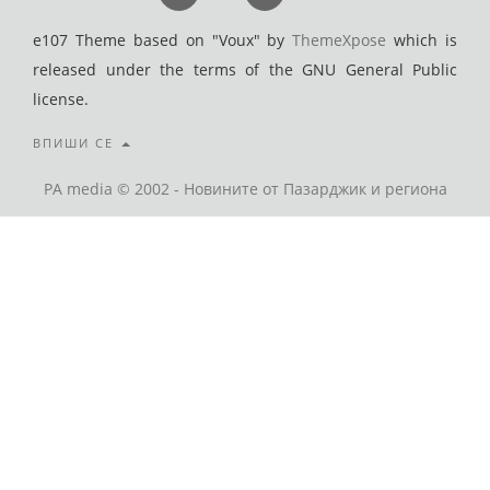
e107 Theme based on "Voux" by
ThemeXpose
which is
released under the terms of the GNU General Public
license.
ВПИШИ СЕ
PA media © 2002 - Новините от Пазарджик и региона