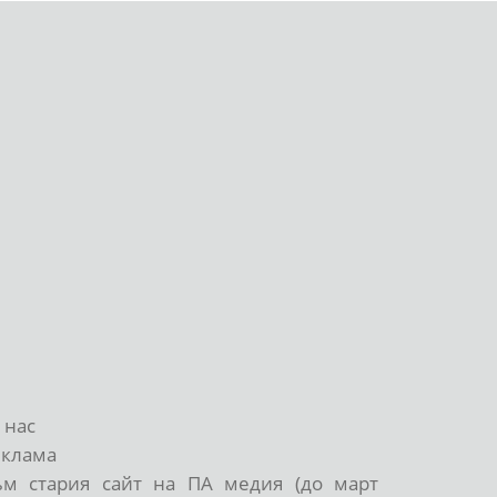
 нас
еклама
ъм стария сайт на ПА медия (до март