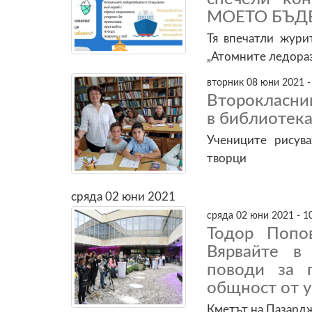
МОЕТО БЪД
Тя впечатли жури
„Атомните ледораз
вторник 08 юни 2021 -
Второкласни
в библиотека
Учениците рисув
творци
сряда 02 юни 2021
сряда 02 юни 2021 - 1
Тодор Попо
Вярвайте в 
поводи за г
общност от 
Кметът на Пазард