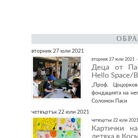
ОБР
вторник 27 юли 2021
вторник 27 юли 2021 -
Деца от Па
Hello Space/Bu
„Проф. Цоцорко
фондацията на нег
Соломон Паси
четвъртък 22 юли 2021
четвъртък 22 юли 2021
Картички н
летяха в Кос