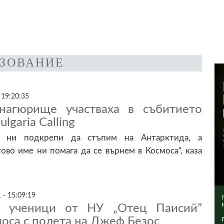
АЗОВАНИЕ
 19:20:35
нагюрище участваха в събитието
lgaria Calling
в ни подкрепи да стъпим на Антарктида, а
ово име ни помага да се върнем в Космоса“, каза
 - 15:09:19
а ученици от НУ „Отец Паисий”
моса с полета на Джеф Безос