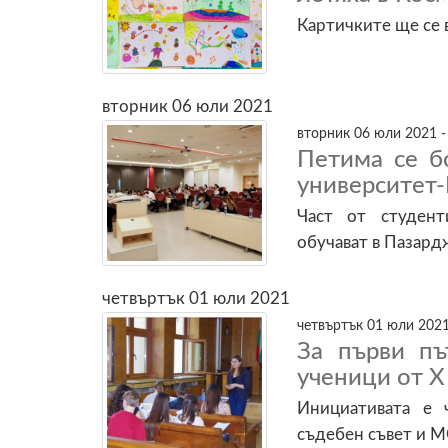
Картичките ще се 
вторник 06 юли 2021
вторник 06 юли 2021 -
Петима се б
университет
Част от студент
обучават в Пазард
четвъртък 01 юли 2021
четвъртък 01 юли 2021
За първи пъ
ученици от X
Инициативата е 
съдебен съвет и 