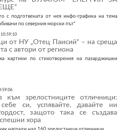
ЕЩЕ”
то с подготвената от нея инфо-графика на тема
бивачи по северния морски път“
 10:59:10
ци от НУ „Отец Паисий“ – на среща
та с автори от региона
аха картини по стихотворения на пазарджишки
0:59:06
в към зрелостниците отличници:
себе си, успявайте, давайте ни
ордост, защото така се създава
успешни хора
жик награди над 160 зрелостници отличници