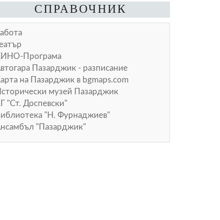
СПРАВОЧНИК
абота
еатър
КИНО-Програма
втогара Пазарджик - разписание
арта на Пазарджик в
bgmaps.com
сторически музей Пазарджик
Г "Ст. Доспевски"
иблиотека "Н. Фурнаджиев"
нсамбъл "Пазарджик"