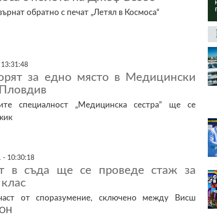
върнат обратно с печат „Летял в Космоса“
 13:31:48
орят за едно място в Медицински
-Пловдив
ите специалност „Медицинска сестра” ще се
жик
 - 10:30:18
т в съда ще се проведе стаж за
 клас
част от споразумение, сключено между Висш
МОН