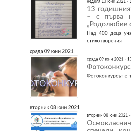
неделя 13 юни 2021 - 
13-годишния
– с първа н
„Родолюбие с
Над 400 деца уча
стихотворения
сряда 09 юни 2021
сряда 09 юни 2021 - 1
Фотоконкурс 
Фотоконкурсът е п
вторник 08 юни 2021
вторник 08 юни 2021 -
Осмокласнич
спечели ко