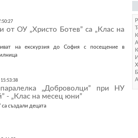
Р
7:50:27
Т
 от ОУ „Христо Ботев” са „Клас на
А
тиват на екскурзия до София с посещение в
К
илница
И
Х
Б
А
 15:53:38
 паралелка „Доброволци” при НУ
” - „Клас на месец юни”
 са създали децата