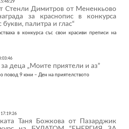
15:46:29
т Стенли Димитров от Мененкьово
аграда за краснопис в конкурса
 букви, палитра и глас“
стваха в конкурса със свои красиви преписи на
3:03:46
за деца „Моите приятели и аз”
о повод 9 юни – Ден на приятелството
 17:19:26
ката Таня Божкова от Пазарджик
нкурс на БУЛАТОМ “ЕНЕРГИЯ ЗА