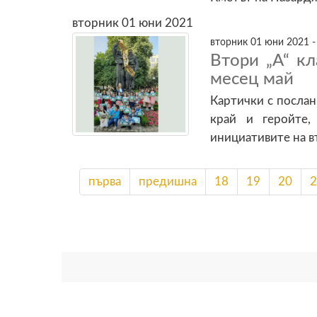
вторник 01 юни 2021
вторник 01 юни 2021 -
Втори „А“ к
месец май
Картички с послан
край и геройте,
инициативите на 
първа
предишна
18
19
20
2