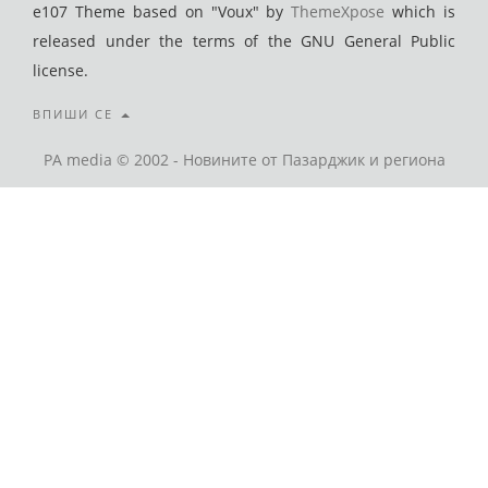
e107 Theme based on "Voux" by
ThemeXpose
which is
released under the terms of the GNU General Public
license.
ВПИШИ СЕ
PA media © 2002 - Новините от Пазарджик и региона