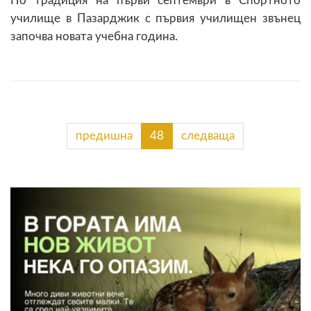
По традиция на първи септември в Спортното
училище в Пазарджик с първия училищен звънец
започва новата учебна година.
предишна
48
следваща