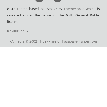
e107 Theme based on "Voux" by
ThemeXpose
which is
released under the terms of the GNU General Public
license.
ВПИШИ СЕ
PA media © 2002 - Новините от Пазарджик и региона