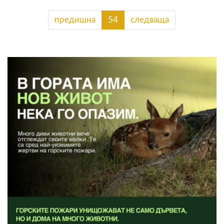
предишна
54
следваща