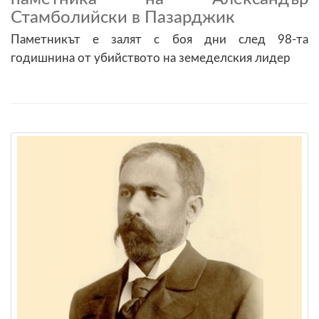
Стамболийски в Пазарджик
Паметникът е залят с боя дни след 98-та
годишнина от убийството на земеделския лидер