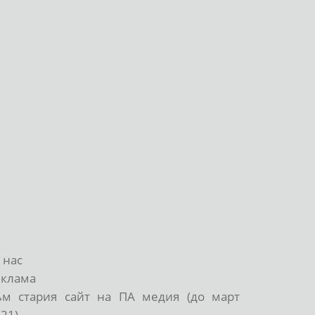
 нас
еклама
ъм стария сайт на ПА медия (до март
21)