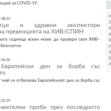
ощие за COVID-19.
Р
:38:33
Т
ъстци и здравни инспектори
за превенцията на ХИВ/СПИН
А
ната седмица всеки може да провери своя ХИВ–
К
 безплатно
И
Х
Б
:36:36
А
Европейски ден за борба със
то
9 май се отбелязва Европейският ден за борба със
:22:19
ожителни проби през последното