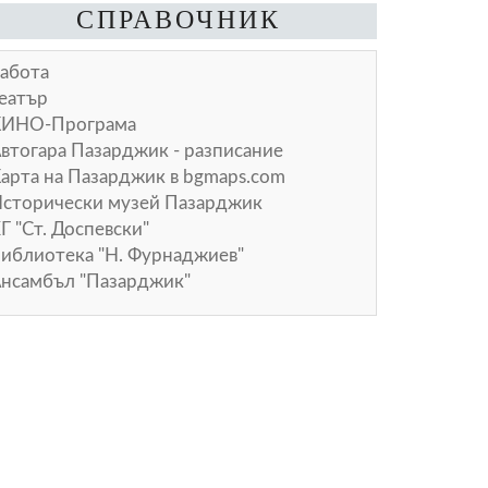
СПРАВОЧНИК
абота
еатър
КИНО-Програма
втогара Пазарджик - разписание
арта на Пазарджик в
bgmaps.com
сторически музей Пазарджик
Г "Ст. Доспевски"
иблиотека "Н. Фурнаджиев"
нсамбъл "Пазарджик"