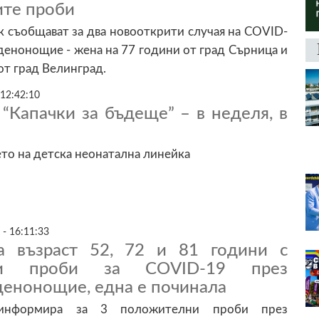
те проби
 съобщават за два новооткрити случая на COVID-
денонощие - жена на 77 години от град Сърница и
от град Велинград.
 12:42:10
“Капачки за бъдеще” – в неделя, в
ето на детска неонатална линейка
 - 16:11:33
а възраст 52, 72 и 81 години с
ни проби за COVID-19 през
денонощие, една е починала
 информира за 3 положителни проби през