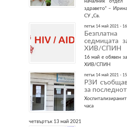
началник отдел
здравето“ – Ирина
СУ „Св.
петък 14 май 2021 - 16
Безплатна
седмицата з
ХИВ/СПИН
16 май е обявен з
ХИВ/СПИН
петък 14 май 2021 - 15
РЗИ съобщав
за последно
Хоспитализиранит
часа
четвъртък 13 май 2021