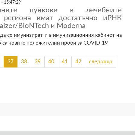
 - 15:47:29
онните пункове в лечебните
в региона имат достатъчно иРНК
faizer/BioNTech и Moderna
да се имунизират и в имунизационния кабинет на
5 са новите положителни проби за COVID-19
37
38
39
40
41
42
следваща