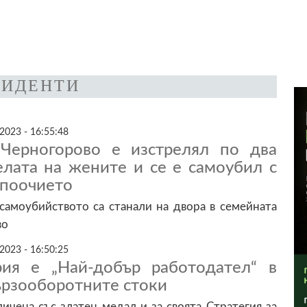
ИДЕНТИ
2023 - 16:55:48
Черногорово е изстрелял по два
елата на жените и се е самоубил с
епоочието
самоубийството са станали на двора в семейната
во
2023 - 16:50:25
ия е „Най-добър работодател“ в
ързооборотните стоки
ичена със златен медал и за своята Стратегия за