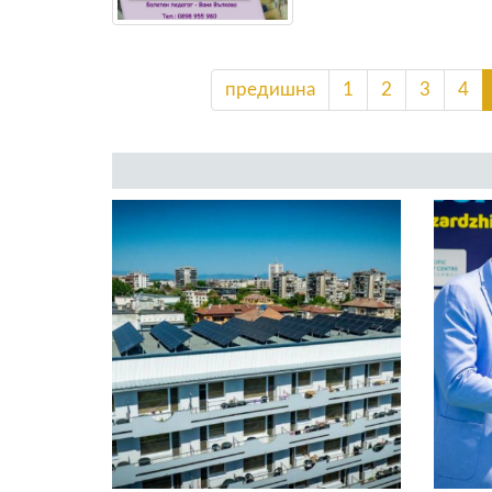
предишна
1
2
3
4