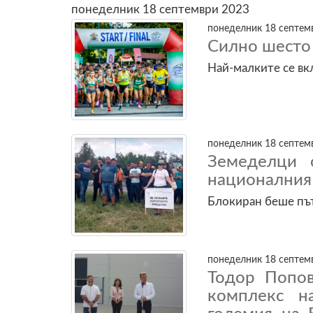
понеделник 18 септември 2023
понеделник 18 септемв
Силно шесто 
Най-малките се вкл
понеделник 18 септемв
Земеделци 
националния
Блокиран беше пъ
понеделник 18 септемв
Тодор Попов
комплекс н