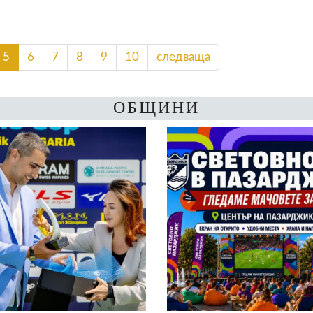
5
6
7
8
9
10
следваща
ОБЩИНИ