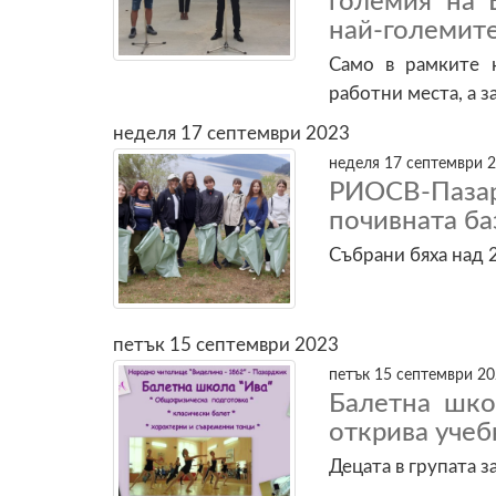
големия на 
най-големит
Само в рамките 
работни места, а з
неделя 17 септември 2023
неделя 17 септември 2
РИОСВ-Паз
почивната ба
Събрани бяха над 
петък 15 септември 2023
петък 15 септември 20
Балетна шко
открива учеб
Децата в групата 