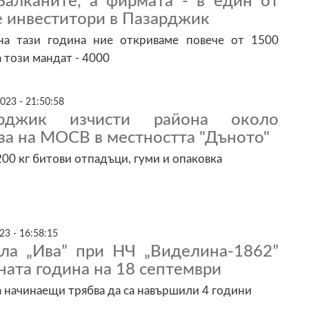
Балканите, а фирмата - в един от
е инвеститори в Пазарджик
на тази година ние откриваме повече от 1500
а този мандат - 4000
023 - 21:50:58
арджик изчисти района около
за на МОСВ в местността "Дъното"
200 кг битови отпадъци, гуми и опаковка
23 - 16:58:15
ла „Ива” при НЧ „Виделина-1862”
ната година на 18 септември
за начинаещи трябва да са навършили 4 години