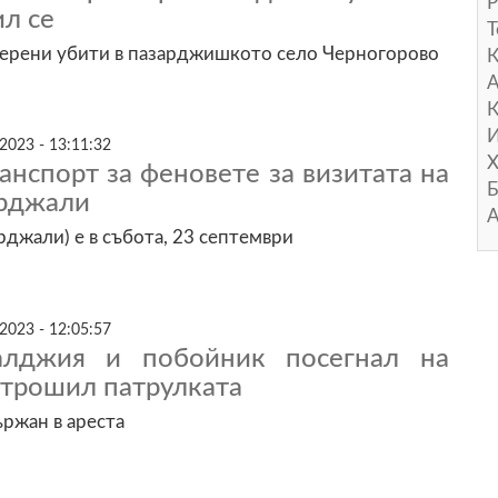
Р
л се
Т
мерени убити в пазарджишкото село Черногорово
А
К
И
2023 - 13:11:32
Х
анспорт за феновете за визитата на
Б
ърджали
А
рджали) е в събота, 23 септември
2023 - 12:05:57
алджия и побойник посегнал на
отрошил патрулката
ржан в ареста