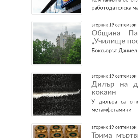
работодателска м
вторник 19 септември 
Община Паз
„Училище пос
Боксьорът Даниел 
вторник 19 септември 
Дилър на д
кокаин
У дилъра са отк
метамфетамини
вторник 19 септември 
Трима мъртв