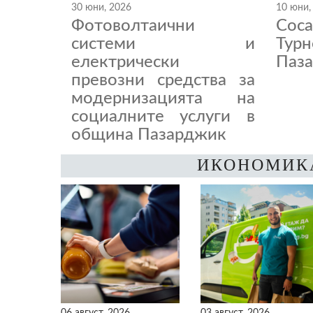
30 юни, 2026
10 юни,
Фотоволтаични
Coc
системи и
Тур
електрически
Паза
превозни средства за
модернизацията на
социалните услуги в
община Пазарджик
ИКОНОМИК
06 август, 2026
03 август, 2026