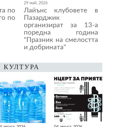
29 май, 2026
та по
Лайънс клубовете в
то по
Пазарджик
организират за 13-а
поредна година
"Празник на смелостта
и добрината"
КУЛТУРА
4 август, 2026
04 август, 2026