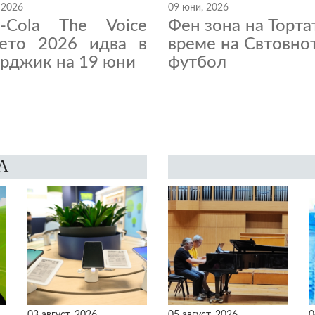
 2026
09 юни, 2026
a-Cola The Voice
Фен зона на Торта
нето 2026 идва в
време на Свтовно
рджик на 19 юни
футбол
А
03 август, 2026
05 август, 2026
0