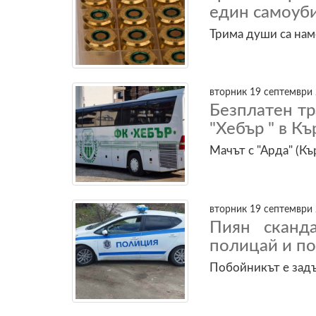
един самоуби
Трима души са на
вторник 19 септември 
Безплатен тр
"Хебър " в К
Мачът с "Арда" (Къ
вторник 19 септември 
Пиян сканд
полицай и п
Побойникът е задъ