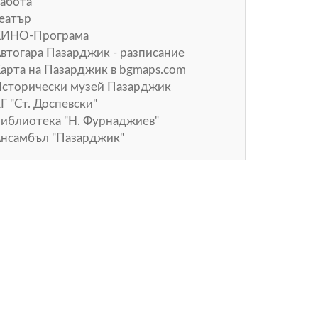
абота
еатър
КИНО-Програма
втогара Пазарджик - разписание
арта на Пазарджик в
bgmaps.com
сторически музей Пазарджик
Г "Ст. Доспевски"
иблиотека "Н. Фурнаджиев"
нсамбъл "Пазарджик"