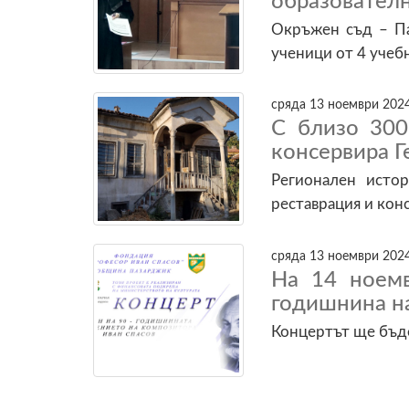
образовател
Окръжен съд – Па
ученици от 4 учеб
сряда 13 ноември 2024
С близо 300
консервира Г
Регионален исто
реставрация и кон
сряда 13 ноември 2024
На 14 ноемв
годишнина н
Концертът ще бъд