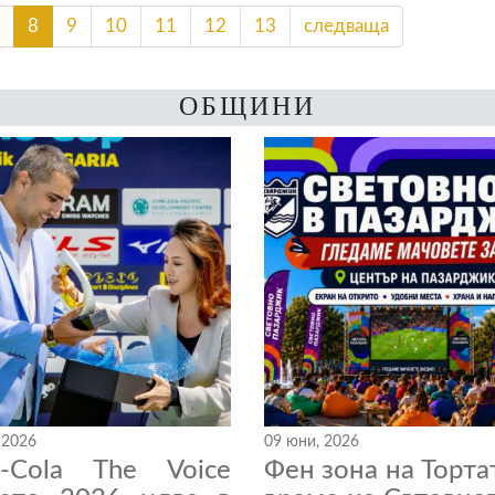
8
9
10
11
12
13
следваща
ОБЩИНИ
 2026
09 юни, 2026
a-Cola The Voice
Фен зона на Торта