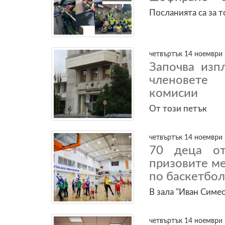
Посланията са за 
четвъртък 14 ноември 
Започва изп
членовете
комисии
От този петък
четвъртък 14 ноември 
70 деца от
призовите м
по баскетбол
В зала "Иван Симе
четвъртък 14 ноември 