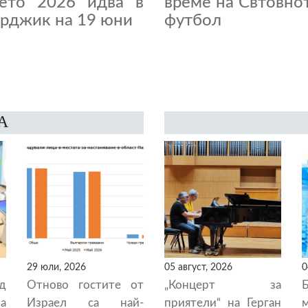
нето 2026 идва в
време на Свтовно
рджик на 19 юни
футбол
А
29 юли, 2026
05 август, 2026
0
ад
Отново гостите от
„Концерт за
а
Израел са най-
приятели“ на Герган