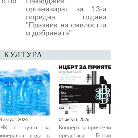
то по
Пазарджик
организират за 13-а
поредна година
"Празник на смелостта
и добрината"
КУЛТУРА
4 август, 2026
04 август, 2026
БЧК с пункт за
Концерт за приятели
минерална вода в
представят Герган