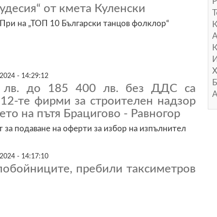
Р
Чудесия“ от кмета Куленски
Т
 При на „ТОП 10 Български танцов фолклор“
А
К
И
Х
2024 - 14:29:12
Б
 лв. до 185 400 лв. без ДДС са
А
 12-те фирми за строителен надзор
ето на пътя Брацигово - Равногор
т за подаване на оферти за избор на изпълнител
2024 - 14:17:10
 побойниците, пребили таксиметров