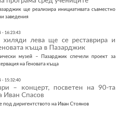
на програма сред учениците
зарджик ще реализира инициативата съвместно
ни заведения
 - 16:23:43
 хиляди лева ще се реставрира и
еновата къща в Пазарджик
рически музей – Пазарджик спечели проект за
сервация на Геновата къща
 - 15:32:40
ри – концерт, посветен на 90-та
а Иван Спасов
е под диригентството на Иван Стоянов