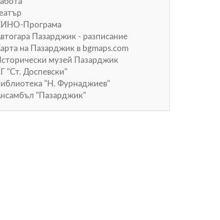
абота
еатър
КИНО-Програма
втогара Пазарджик - разписание
арта на Пазарджик в
bgmaps.com
сторически музей Пазарджик
Г "Ст. Доспевски"
иблиотека "Н. Фурнаджиев"
нсамбъл "Пазарджик"