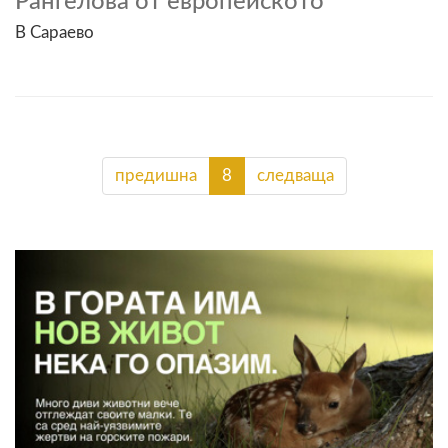
Рангелова от европейското
В Сараево
предишна
8
следваща