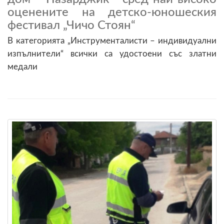
оцененитe на детско-юношеския
фестивал „Чичо Стоян“
В категорията „Инструменталисти – индивидуални
изпълнители“ всички са удостоени със златни
медали