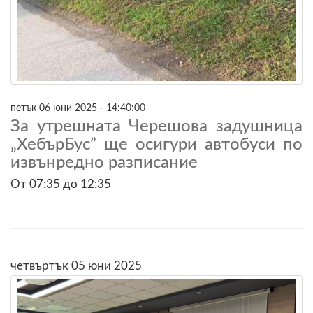
петък 06 юни 2025 - 14:40:00
За утрешната Черешова задушница
„ХебърБус” ще осигури автобуси по
извънредно разписание
От 07:35 до 12:35
четвъртък 05 юни 2025