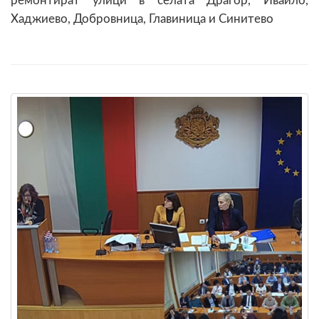
ремонтират улици в селата Драгор, Ивайло,
Хаджиево, Добровница, Главиница и Синитево