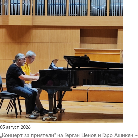
05 август, 2026
„Концерт за приятели“ на Герган Ценов и Гаро Ашикян –