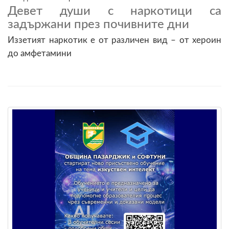
Девет души с наркотици са
задържани през почивните дни
Иззетият наркотик е от различен вид – от хероин
до амфетамини