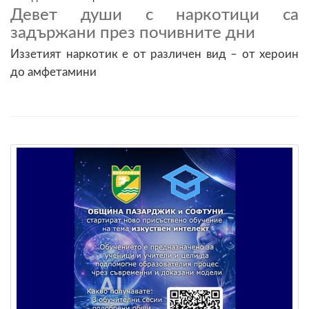
Девет души с наркотици са
задържани през почивните дни
Иззетият наркотик е от различен вид – от хероин
до амфетамини