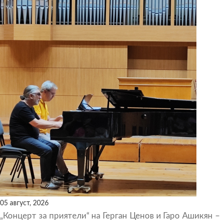
05 август, 2026
„Концерт за приятели“ на Герган Ценов и Гаро Ашикян –