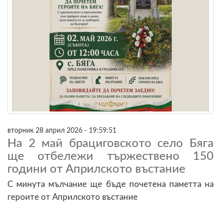
вторник 28 април 2026 - 19:59:51
На 2 май брациговското село Бяга
ще отбележи тържествено 150
години от Априлското въстание
С минута мълчание ще бъде почетена паметта на
героите от Априлското въстание