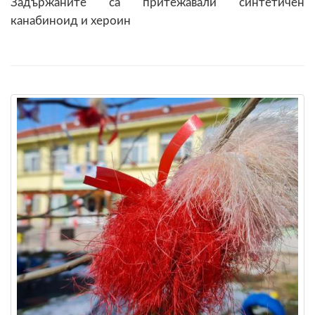
Задържаните са притежавали синтетичен
канабиноид и хероин