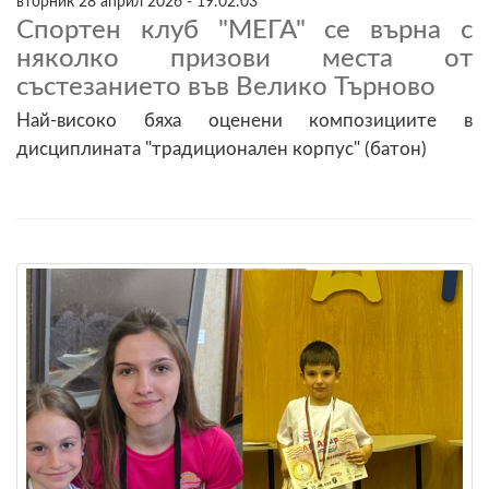
вторник 28 април 2026 - 19:02:03
Спортен клуб "МЕГА" се върна с
няколко призови места от
състезанието във Велико Търново
Най-високо бяха оценени композициите в
дисциплината "традиционален корпус" (батон)