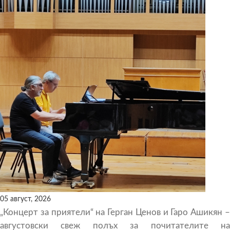
05 август, 2026
„Концерт за приятели“ на Герган Ценов и Гаро Ашикян –
августовски свеж полъх за почитателите на