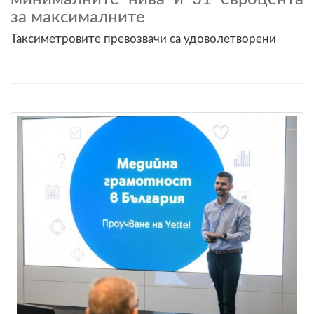
за максималните
Таксиметровите превозвачи са удоволетворени