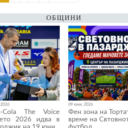
ОБЩИНИ
 2026
09 юни, 2026
a-Cola The Voice
Фен зона на Торта
нето 2026 идва в
време на Свтовно
рджик на 19 юни
футбол