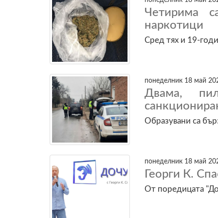
Четирима с
наркотици
Сред тях и 19-год
понеделник 18 май 202
Двама, пи
санкционира
Образувани са бър
понеделник 18 май 202
Георги К. С
От поредицата "Доч