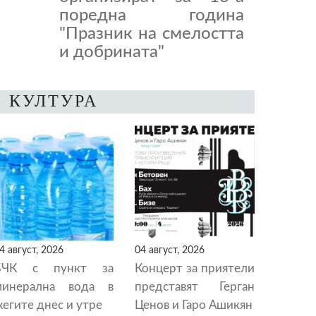
поредна година
"Празник на смелостта
и добрината"
КУЛТУРА
4 август, 2026
04 август, 2026
БЧК с пункт за
Концерт за приятели
минерална вода в
представят Герган
егите днес и утре
Ценов и Гаро Ашикян