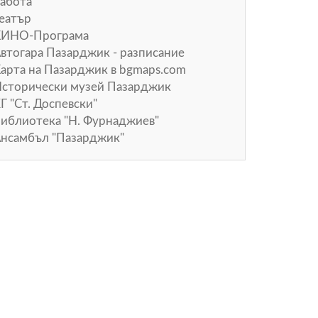
абота
еатър
КИНО-Програма
втогара Пазарджик - разписание
арта на Пазарджик в
bgmaps.com
сторически музей Пазарджик
Г "Ст. Доспевски"
иблиотека "Н. Фурнаджиев"
нсамбъл "Пазарджик"