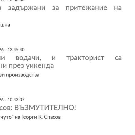
а задържани за притежание на
ишна
6 - 13:45:40
ли водачи, и тракторист са
ни през уикенда
зи производства
6 - 10:43:07
пасов: ВЪЗМУТИТЕЛНО!
уто" на Георги К. Спасов