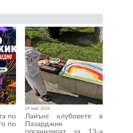
29 май, 2026
та по
Лайънс клубовете в
то по
Пазарджик
организират за 13-а