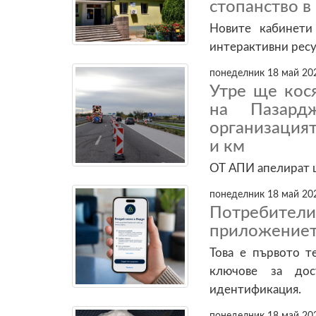
стопанство в
Новите кабинети
интерактивни рес
понеделник 18 май 202
Утре ще кося
на Пазар
организация
и км
ОТ АПИ апелират 
понеделник 18 май 202
Потребите
приложението
Това е първото т
ключове за до
идентификация.
понеделник 18 май 202