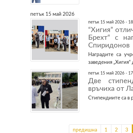
петък 15 май 2026
петък 15 май 2026 - 18
“Хигия” отли
Брехт“ с на
Спиридонов
Наградите са уч
заведения „Хигия“
петък 15 май 2026 - 17
Две стипен
връчиха от Л
Стипендиите са в р
предишна
1
2
3