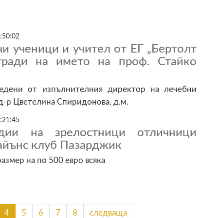
:50:02
чи ученици и учител от ЕГ „Бертолт
гради на името на проф. Стайко
редени от изпълнителния директор на лечебни
 д-р Цветелина Спиридонова, д.м.
:21:45
дии на зрелостници отличници
айънс клуб Пазарджик
азмер на по 500 евро всяка
4
5
6
7
8
следваща