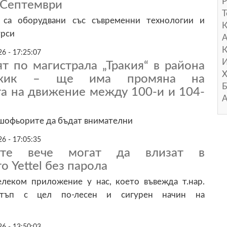
Р
 Септември
Т
 са оборудвани със съвременни технологии и
урси
А
К
6 - 17:25:07
И
т по магистрала „Тракия“ в района
Х
джик – ще има промяна на
Б
та на движение между 100-и и 104-
А
шофьорите да бъдат внимателни
6 - 17:05:35
лите вече могат да влизат в
 Yettel без парола
елеком приложение у нас, което въвежда т.нар.
стъп с цел по-лесен и сигурен начин на
6 - 13:50:03