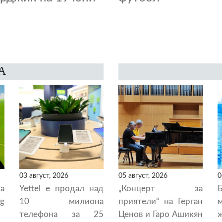
А
03 август, 2026
05 август, 2026
0
а
Yettel е продал над
„Концерт за
g
10 милиона
приятели“ на Герган
телефона за 25
Ценов и Гаро Ашикян
ж