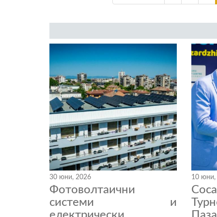
30 юни, 2026
10 юни,
Фотоволтаични
Coc
системи и
Тур
електрически
Паза