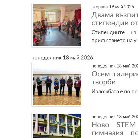
вторник 19 май 2026 -
Двама възпи
стипендии о
Стипендиите на
присъствието на у
понеделник 18 май 2026
понеделник 18 май 202
Осем галери
творби
Изложбата е по п
понеделник 18 май 202
Ново STEM 
гимназия п