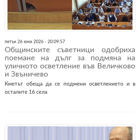
петък 26 юни 2026 - 20:09:57
Общинските съветници одобриха
поемане на дълг за подмяна на
уличното осветление във Величково
и Звъничево
Кметът обеща да се подмени осветлението и в
осталите 16 села