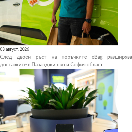
03 август, 2026
След двоен ръст на поръчките eBag разширява
доставките в Пазарджишко и София област